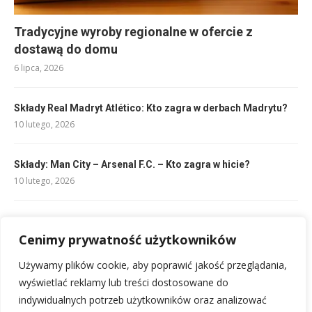
Tradycyjne wyroby regionalne w ofercie z
dostawą do domu
6 lipca, 2026
Składy Real Madryt Atlético: Kto zagra w derbach Madrytu?
10 lutego, 2026
Składy: Man City – Arsenal F.C. – Kto zagra w hicie?
10 lutego, 2026
Rankingi League Two: Aktualna Tabela i Wyniki
10 lutego, 2026
Cenimy prywatność użytkowników
Używamy plików cookie, aby poprawić jakość przeglądania,
Składy Legia – Stal Mielec: Kto zagra? Analiza jedenastek
wyświetlać reklamy lub treści dostosowane do
10 lutego, 2026
indywidualnych potrzeb użytkowników oraz analizować