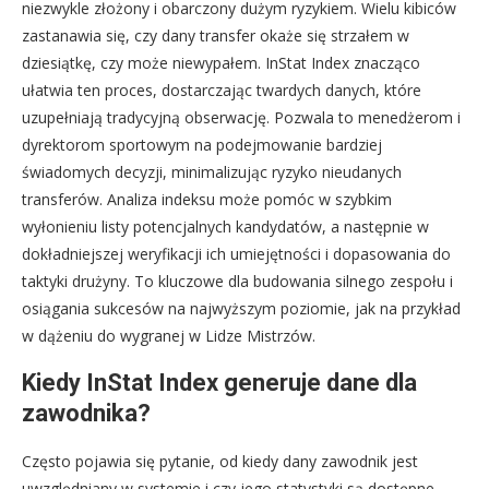
niezwykle złożony i obarczony dużym ryzykiem. Wielu kibiców
zastanawia się, czy dany transfer okaże się strzałem w
dziesiątkę, czy może niewypałem. InStat Index znacząco
ułatwia ten proces, dostarczając twardych danych, które
uzupełniają tradycyjną obserwację. Pozwala to menedżerom i
dyrektorom sportowym na podejmowanie bardziej
świadomych decyzji, minimalizując ryzyko nieudanych
transferów. Analiza indeksu może pomóc w szybkim
wyłonieniu listy potencjalnych kandydatów, a następnie w
dokładniejszej weryfikacji ich umiejętności i dopasowania do
taktyki drużyny. To kluczowe dla budowania silnego zespołu i
osiągania sukcesów na najwyższym poziomie, jak na przykład
w dążeniu do wygranej w Lidze Mistrzów.
Kiedy InStat Index generuje dane dla
zawodnika?
Często pojawia się pytanie, od kiedy dany zawodnik jest
uwzględniany w systemie i czy jego statystyki są dostępne.