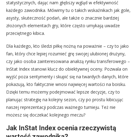
statystycznych, dając nam głębszy wgląd w efektywność
każdego zawodnika. Mówimy tu o takich wskaźnikach jak gole,
asysty, skuteczność podań, ale także o znacznie bardziej
złożonych elementach gry, które często umykają uwadze
przeciętnego kibica.
Dla każdego, kto śledzi piłkę nożną na poważnie – czy to jako
fan, który chce lepiej rozumieć grę swojej ulubionej drużyny,
czy jako osoba zainteresowana analizą rynku transferowego –
InStat Index stanowi klucz do obiektywnej oceny. Pozwala on
wyjść poza sentymenty i skupić się na twardych danych, które
pokazują, kto faktycznie wnosi najwięcej wartości na boisku.
Dzięki temu możemy podejmować lepsze decyzje, czy to
planując strategię na kolejny sezon, czy po prostu kibicując
naszej reprezentacji podczas ważnego turnieju. Też nie
możesz się doczekać kolejnego meczu?
Jak InStat Index ocenia rzeczywistą
wartość zawodnika?