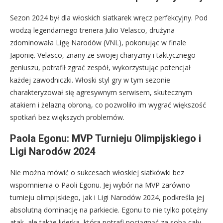
Sezon 2024 był dla włoskich siatkarek wręcz perfekcyjny. Pod
wodzą legendarnego trenera Julio Velasco, drużyna
zdominowała Ligę Narodów (VNL), pokonując w finale
Japonię. Velasco, znany ze swojej charyzmy i taktycznego
geniuszu, potrafił zgrać zespół, wykorzystując potencjał
każdej zawodniczki. Włoski styl gry w tym sezonie
charakteryzował się agresywnym serwisem, skutecznym
atakiem i żelazną obroną, co pozwoliło im wygrać większość
spotkań bez większych problemów.
Paola Egonu: MVP Turnieju Olimpijskiego i
Ligi Narodów 2024
Nie można mówić o sukcesach włoskiej siatkówki bez
wspomnienia o Paoli Egonu. Jej wybór na MVP zarówno
turnieju olimpijskiego, jak i Ligi Narodów 2024, podkreśla jej
absolutną dominację na parkiecie. Egonu to nie tylko potężny
atak, ale także liderka, która potrafi pociągnąć za sobą cały