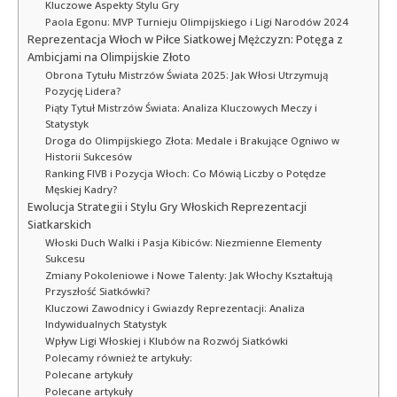
Kluczowe Aspekty Stylu Gry
Paola Egonu: MVP Turnieju Olimpijskiego i Ligi Narodów 2024
Reprezentacja Włoch w Piłce Siatkowej Mężczyzn: Potęga z
Ambicjami na Olimpijskie Złoto
Obrona Tytułu Mistrzów Świata 2025: Jak Włosi Utrzymują
Pozycję Lidera?
Piąty Tytuł Mistrzów Świata: Analiza Kluczowych Meczy i
Statystyk
Droga do Olimpijskiego Złota: Medale i Brakujące Ogniwo w
Historii Sukcesów
Ranking FIVB i Pozycja Włoch: Co Mówią Liczby o Potędze
Męskiej Kadry?
Ewolucja Strategii i Stylu Gry Włoskich Reprezentacji
Siatkarskich
Włoski Duch Walki i Pasja Kibiców: Niezmienne Elementy
Sukcesu
Zmiany Pokoleniowe i Nowe Talenty: Jak Włochy Kształtują
Przyszłość Siatkówki?
Kluczowi Zawodnicy i Gwiazdy Reprezentacji: Analiza
Indywidualnych Statystyk
Wpływ Ligi Włoskiej i Klubów na Rozwój Siatkówki
Polecamy również te artykuły:
Polecane artykuły
Polecane artykuły