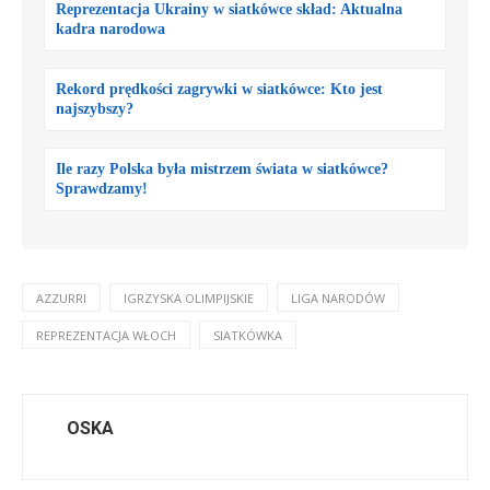
Reprezentacja Ukrainy w siatkówce skład: Aktualna
kadra narodowa
Rekord prędkości zagrywki w siatkówce: Kto jest
najszybszy?
Ile razy Polska była mistrzem świata w siatkówce?
Sprawdzamy!
AZZURRI
IGRZYSKA OLIMPIJSKIE
LIGA NARODÓW
REPREZENTACJA WŁOCH
SIATKÓWKA
OSKA