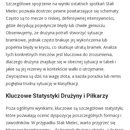
Szczegółowe spojrzenie na wyniki ostatnich spotkań Stali
Mielec pozwala dostrzec pewne powtarzające się schematy.
Często są to mecze o niskiej, defensywnej intensywności,
gdzie decydują pojedyncze błędy lub chwile geniuszu.
Obserwujemy, że drużyna potrafi stworzyć sytuacje
bramkowe, jednak często brakuje jej wykończenia lub
popełnia błędy w kryciu, co skutkuje utratą bramek. Analiza
tych konkretnych meczów jest kluczowa do zrozumienia,
dlaczego drużyna znajduje się w obecnej sytuacji w tabeli i
jakie są jej rezerwy w kontekście walki o utrzymanie.
Zwycięstwa są dziś na wagę złota, a każda porażka lub remis
pogłębia trudną sytuację w klasyfikacji.
Kluczowe Statystyki Drużyny i Piłkarzy
Poza ogólnymi wynikami, kluczowe są szczegółowe statystyki,
które pozwalają ocenić dyspozycję poszczególnych formacji i
zawodników. W przypadku Stali Mielec, warto przyjrzeć się
bilansowi bramkowemu – ile bramek drużyna strzela, a ile traci.