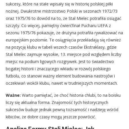
sukcesy, które na stałe wpisały się w historię polskiej piłki
nożnej. Dwukrotne mistrzostwo Polski w sezonach 1972/73
oraz 1975/76 to dowód na to, że Stal Mielec potrafiła osiągać
szczyty. Co więcej, pamiętny ćwierćfinał Pucharu UEFA z
sezonu 1975/76 pokazuje, że drużyna potrafiła rywalizować na
europejskim poziomie. Te osiągnięcia przekładają się również
na pozycję klubu w tabeli wszech czasów Ekstraklasy, gdzie
Stal Mielec zajmuje wysokie, 13. miejsce pod względem liczby
miejsc na podium ligowych rozgrywek. Jest to świadectwo
bogatej historii i znaczącego wkładu w rozwój polskiego
futbolu, co stanowi ważny element budowania nastrojów i
oczekiwań wokół klubu, nawet w trudniejszych momentach.
Ważne:
Warto pamiętać, że choć historia chlubi, to na boisku
liczy się aktualna forma. Znajomość tych historycznych
sukcesów buduje jednak pewną tożsamość i nadzieję wśród
kibiców, że dobre czasy mogą jeszcze powrócić.