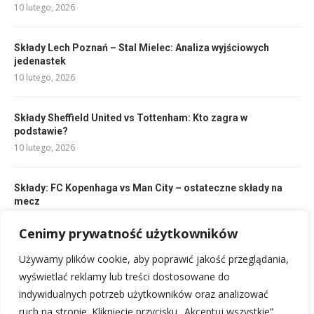
10 lutego, 2026
Składy Lech Poznań – Stal Mielec: Analiza wyjściowych
jedenastek
10 lutego, 2026
Składy Sheffield United vs Tottenham: Kto zagra w
podstawie?
10 lutego, 2026
Składy: FC Kopenhaga vs Man City – ostateczne składy na
mecz
10 lutego, 2026
Cenimy prywatność użytkowników
Reprezentacja Węgier w piłce nożnej mężczyzn: historia
Używamy plików cookie, aby poprawić jakość przeglądania,
sukcesów
wyświetlać reklamy lub treści dostosowane do
24 lutego, 2026
indywidualnych potrzeb użytkowników oraz analizować
ruch na stronie. Kliknięcie przycisku „Akceptuj wszystkie”