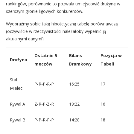
rankingów, porównanie to pozwala umiejscowić drużynę w
szerszym gronie ligowych konkurentów.
Wyobraźmy sobie taką hipotetyczną tabelę porównawczą
(oczywiście w rzeczywistości należałoby wypełnić ją
aktualnymi danymi):
Ostatnie 5
Bilans
Pozycja w
Drużyna
meczów
Bramkowy
Tabeli
Stal
P-R-P-R-P
16:25
17
Mielec
Rywal A
Z-R-P-Z-R
19:22
16
Rywal B
P-P-R-P-P
14:28
18