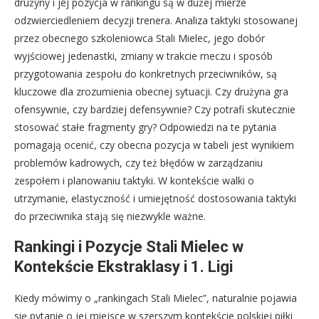
drużyny i jej pozycja w rankingu są w dużej mierze
odzwierciedleniem decyzji trenera. Analiza taktyki stosowanej
przez obecnego szkoleniowca Stali Mielec, jego dobór
wyjściowej jedenastki, zmiany w trakcie meczu i sposób
przygotowania zespołu do konkretnych przeciwników, są
kluczowe dla zrozumienia obecnej sytuacji. Czy drużyna gra
ofensywnie, czy bardziej defensywnie? Czy potrafi skutecznie
stosować stałe fragmenty gry? Odpowiedzi na te pytania
pomagają ocenić, czy obecna pozycja w tabeli jest wynikiem
problemów kadrowych, czy też błędów w zarządzaniu
zespołem i planowaniu taktyki. W kontekście walki o
utrzymanie, elastyczność i umiejętność dostosowania taktyki
do przeciwnika stają się niezwykle ważne.
Rankingi i Pozycje Stali Mielec w
Kontekście Ekstraklasy i 1. Ligi
Kiedy mówimy o „rankingach Stali Mielec”, naturalnie pojawia
się pytanie o jej miejsce w szerszym kontekście polskiej piłki