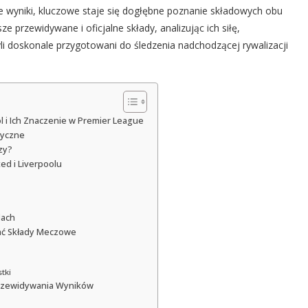
 wyniki, kluczowe staje się dogłębne poznanie składowych obu
e przewidywane i oficjalne składy, analizując ich siłę,
li doskonale przygotowani do śledzenia nadchodzącej rywalizacji
ol i Ich Znaczenie w Premier League
tyczne
zy?
ed i Liverpoolu
dach
wać Składy Meczowe
tki
Przewidywania Wyników