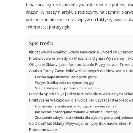
fana chcącego zrozumieć dynamikę meczu i potencjalne
drużyn. W naszym artykule rozłożymy na czynniki pierwsz
potencjalne absencje oraz wpływ na taktykę, abyście by
i interpretacji statystyk.
Spis treści
Kluczowe dla Analizy: Składy Newcastle United vs Liverpo
Przewidywane Składy na Mecz: Siła Ognia i Wyzwania Tak
Oficjalne Składy: Jakie Niespodzianki Przygotowali Trener
Analiza Formy Zawodników Kluczowych dla Newcastle Unit
Forma napastników: Kto będzie górą?
Wpływ środka pola na dynamikę gry
Siła defensywna i potencjalne absencje
Historia Spotkań i Jej Odzwierciedlenie w Aktualnych Skła
Praktyczne Wskazówki dla Kibica: Jak Czytać i Interpreto
Co mówią nam absencje, kontuzje i zawieszenia?
Jak ocenić potencjalne zmiany w składzie i rotację?
Znaczenie taktyki i ustawienia dla wyboru pierwszej jedenas
Co Dalej? Jak Składy Wpływają na Typy Bukmacherskie i 
Podsumowanie