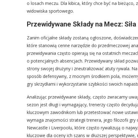
o losach meczu. Dla kibica, który chce być na bieżąco, 
widowiska sportowego.
Przewidywane Składy na Mecz: Siła
Zanim oficjalne składy zostaną ogłoszone, doświadczeni
które stanowią cenne narzędzie do przedmeczowej anali
przewidywania często opierają się na ostatnich meczac
o potencjalnych absencjach. Przewidywany skład pozwa
strony swojej drużyny i zneutralizować atuty rywala. Na
sposób defensywny, z mocnym środkiem pola, możemy p
gry skrzydłami i wykorzystanie szybkości swoich napast
Analizując przewidywane składy, często zwracamy uwagę
sezon jest długi i wymagający, trenerzy często decyd
kluczowym zawodnikom lub przetestować nowe ustawieni
wymaga znajomości strategii trenera, jego filozofii gr
Newcastle i Liverpoolu, które często rywalizują o najw
kluczowe dla oceny ich szans w dłuższej perspektywie, 