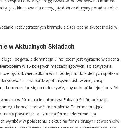
ić zespół i otworzyć drogę rywalowi do zdobywania bramek.
dry, jest kluczowa dla oceny, jak dobrze drużyny poradzą sobie
awdzanie liczby straconych bramek, ale też ocena skuteczności w
enie w Aktualnych Składach
t długa i bogata, a dominacja „The Reds” jest wyraźnie widoczna.
iverpoolem w 15 kolejnych meczach ligowych. To statystyka,
może być odzwierciedlona w ich podejściu do kolejnych spotkań,
 decydować się na bardziej ofensywne ustawienie, chcąc
ę, koncentrując się na defensywie, aby uniknąć kolejnej porażki.
wnującą w 90. minucie autorstwa Fabiana Schär, pokazuje
o samego końca i sprawić im problemy. Ta emocjonująca
usi się powtarzać, a aktualna forma i determinacja
ych wyników w połączeniu z aktualną formą drużyn i zawodników