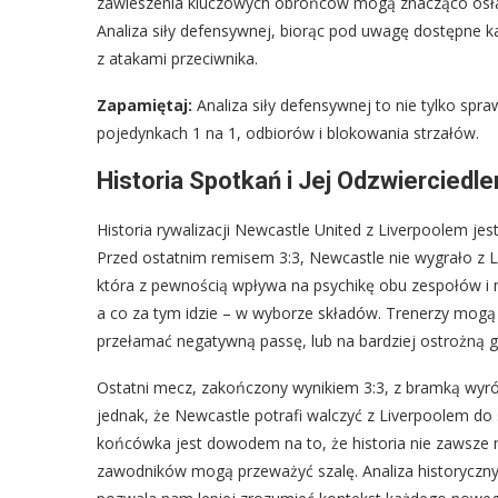
zawieszenia kluczowych obrońców mogą znacząco osłab
Analiza siły defensywnej, biorąc pod uwagę dostępne ka
z atakami przeciwnika.
Zapamiętaj:
Analiza siły defensywnej to nie tylko spr
pojedynkach 1 na 1, odbiorów i blokowania strzałów.
Historia Spotkań i Jej Odzwierciedl
Historia rywalizacji Newcastle United z Liverpoolem jes
Przed ostatnim remisem 3:3, Newcastle nie wygrało z L
która z pewnością wpływa na psychikę obu zespołów i 
a co za tym idzie – w wyborze składów. Trenerzy mogą
przełamać negatywną passę, lub na bardziej ostrożną gr
Ostatni mecz, zakończony wynikiem 3:3, z bramką wyró
jednak, że Newcastle potrafi walczyć z Liverpoolem d
końcówka jest dowodem na to, że historia nie zawsze m
zawodników mogą przeważyć szalę. Analiza historyczn