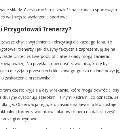
ne składy. Często można je znaleźć na stronach sportowych
kieś ważniejsze wydarzenia sportowe.
ki Przygotowali Trenerzy?
awsze chwila wytchnienia i ekscytacji dla każdego fana. To
gotowali trenerzy i jak drużyny faktycznie zaprezentują się na
castle United vs Liverpool, oficjalne składy mogą zawierać
zową analizę. Na przykład, obecność zawodnika, który był
jąca decyzja o przesunięciu kluczowego gracza na inną pozycję,
lu zaskoczenie przeciwnika.
tam często kryją się asy w rękawie, które mogą odwrócić losy
 drużyny dysponują szerokimi i silnymi kadrami, co oznacza, że
la gry. Obserwacja tego, kto zasiada na ławce, a kto zostaje
ktualnej formy zawodników i planów trenera na dalszą część
a rankingi drużynowe.