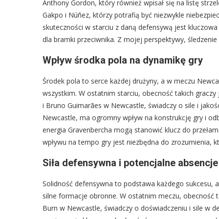
Anthony Gordon, który również wpisał się na listę strze
Gakpo i Núñez, którzy potrafią być niezwykle niebezpieczni
skuteczności w starciu z daną defensywą jest kluczowa
dla bramki przeciwnika. Z mojej perspektywy, śledzeni
Wpływ środka pola na dynamikę gry
Środek pola to serce każdej drużyny, a w meczu Newcas
wszystkim. W ostatnim starciu, obecność takich graczy j
i Bruno Guimarães w Newcastle, świadczy o sile i jakośc
Newcastle, ma ogromny wpływ na konstrukcję gry i odbió
energia Gravenbercha mogą stanowić klucz do przełama
wpływu na tempo gry jest niezbędna do zrozumienia, kt
Siła defensywna i potencjalne absencje
Solidność defensywna to podstawa każdego sukcesu, a w
silne formacje obronne. W ostatnim meczu, obecność tak
Burn w Newcastle, świadczy o doświadczeniu i sile w de