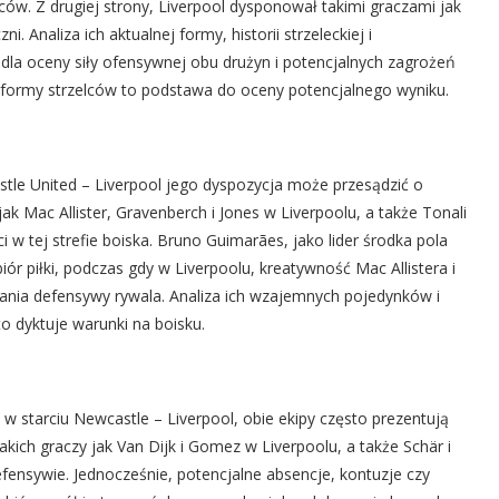
lców. Z drugiej strony, Liverpool dysponował takimi graczami jak
. Analiza ich aktualnej formy, historii strzeleckiej i
 dla oceny siły ofensywnej obu drużyn i potencjalnych zagrożeń
e formy strzelców to podstawa do oceny potencjalnego wyniku.
tle United – Liverpool jego dyspozycja może przesądzić o
ak Mac Allister, Gravenberch i Jones w Liverpoolu, a także Tonali
i w tej strefie boiska. Bruno Guimarães, jako lider środka pola
r piłki, podczas gdy w Liverpoolu, kreatywność Mac Allistera i
nia defensywy rywala. Analiza ich wzajemnych pojedynków i
o dyktuje warunki na boisku.
 starciu Newcastle – Liverpool, obie ekipy często prezentują
ich graczy jak Van Dijk i Gomez w Liverpoolu, a także Schär i
fensywie. Jednocześnie, potencjalne absencje, kontuzje czy