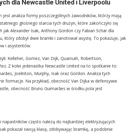
h dla Newcastle United i Liverpoolu
m jest analiza formy poszczególnych zawodników, którzy mają
tatniego głośnego starcia tych drużyn, które zakończyło się
ch jak Alexander Isak, Anthony Gordon czy Fabian Schär dla
, który zdobył dwie bramki i zanotował asystę. To pokazuje, jak
ów i asystentów.
yli: Kelleher, Gomez, Van Dijk, Quansah, Robertson,
ñez. Z kolei jedenastka Newcastle United na to spotkanie to:
arães, Joelinton, Murphy, Isak oraz Gordon. Analiza tych
lne formacje. Na przykład, obecność Van Dijka w defensywie
astle, obecność Bruno Guimarães w środku pola jest
i napastników często należą do najbardziej elektryzujących
sak pokazał swoją klasę, zdobywając bramkę, a podobnie