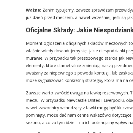
Ważne:
Zanim typujemy, zawsze sprawdzam przewidywa
już dzień przed meczem, a nawet wcześniej, jeśli są ja
Oficjalne Składy: Jakie Niespodzian
Moment ogłoszenia oficjalnych składów meczowych to z
właśnie wtedy dowiadujemy się, jakie niespodzianki przy
murawie. W przypadku tak prestiżowego starcia jak New
elementy, które diametralnie zmieniają naszą przedmec
uważany za niepewnego z powodu kontuzji, lub zaskaku
może sygnalizować konkretną strategię, która ma na ce
Zawsze warto zwrócić uwagę na ławkę rezerwowych. To 
meczu. W przypadku Newcastle United i Liverpoolu, obie
nawet zawodnicy wchodzący z ławki mogą być kluczowi d
pominięty, może dać nam cenne wskazówki dotyczące a
sezonu, a co za tym idzie – na ich potencjalny wpływ n