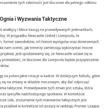
zrozumienie tych zależności jest kluczowe dla pełnego odbioru
 Ognia i Wyzwania Taktyczne
 analitycy i kibice bazują na przewidywanych jedenastkach,
zy. W przypadku Newcastle United i Liverpoolu, te
h, formie zawodników, ich historii występów oraz doniesieniach
la nam ocenić, jak trenerzy zamierzają wykorzystać mocne
 przykład, jeśli spodziewamy się, że Newcastle ustawi się w
rzewidzieć, że kluczowe dla Liverpoolu będzie przyspieszenie
ników.
 na potencjalne rotacje w kadrze. W dzisiejszym futbolu, gdzie
ują się na zmiany w składzie meczowym, aby dać odpocząć
a taktyczne. Przewidywanie tych zmian jest sztuką, która
y oraz specyfiki nadchodzącego spotkania. W kontekście
yższe cele, zrozumienie tych manewrów taktycznych jest
na przykład w kontekście ich pozycji w rankingu Premier League.