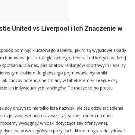
tle United vs Liverpool i Ich Znaczenie w
e sposób pominąć kluczowego aspektu, jakim są wyjściowe składy
m budowana jest strategia każdego trenera i od których w dużej
go spotkania. Dla nas, pasjonatów rankingów sportowych i analizy
 pierwszym krokiem do głębszego pojmowania dynamiki
h jak choćby potencjalne zmiany w tabeli Premier League czy
ie ich indywidualnych rankingów. Te mecze to po prostu
łady drużyn to nie tylko lista nazwisk, ale też odzwierciedlenie
uzje, zawieszenia) oraz wizji taktycznej trenera na dane
y, możemy wyciągnąć wnioski dotyczące siły ofensywnej,
pojedynki na poszczególnych pozycjach, które mogą zadecydować