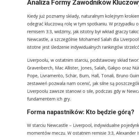
Analiza Formy Zawodników Kluczowyc
Kiedy już poznamy składy, naturalnym kolejnym krokie
odegrać kluczową rolę w tym spotkaniu. W przypadku os
remisem 3:3, widzimy, jak istotny był wkład graczy taki
Newcastle, a szczególnie Mohamed Salah dla Liverpoolu
istotne jest śledzenie indywidualnych rankingów strzelc
Liverpoolu, w ostatnim starciu, podstawowy skład tworz
Gravenberch, Mac Allister, Jones, Salah, Gakpo oraz Nú
Pope, Livramento, Schär, Burn, Hall, Tonali, Bruno Guim
zestawień pozwala nam ocenić, jak silne są poszczegó
Liverpoolu zawsze stanowi o sile, podczas gdy w Newc
fundamentem ich gry.
Forma napastników: Kto będzie górą?
W starciu Newcastle – Liverpool, indywidualne pojedynk
momentów meczu. W ostatnim remisie 3:3, Alexander I