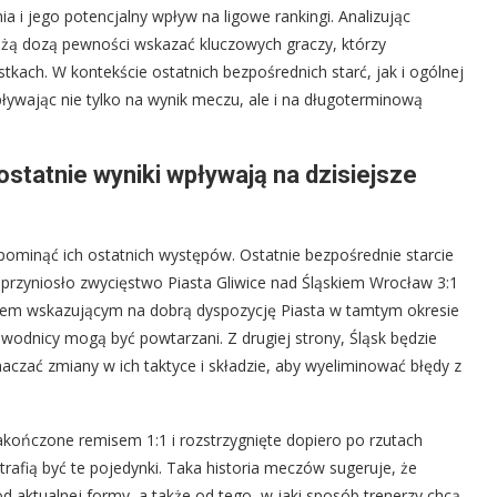
 i jego potencjalny wpływ na ligowe rankingi. Analizując
użą dozą pewności wskazać kluczowych graczy, którzy
kach. W kontekście ostatnich bezpośrednich starć, jak i ogólnej
pływając nie tylko na wynik meczu, ale i na długoterminową
 ostatnie wyniki wpływają na dzisiejsze
 pominąć ich ostatnich występów. Ostatnie bezpośrednie starcie
, przyniosło zwycięstwo Piasta Gliwice nad Śląskiem Wrocław 3:1
ałem wskazującym na dobrą dyspozycję Piasta w tamtym okresie
wodnicy mogą być powtarzani. Z drugiej strony, Śląsk będzie
czać zmiany w ich taktyce i składzie, aby wyeliminować błędy z
kończone remisem 1:1 i rozstrzygnięte dopiero po rzutach
rafią być te pojedynki. Taka historia meczów sugeruje, że
d aktualnej formy, a także od tego, w jaki sposób trenerzy chcą