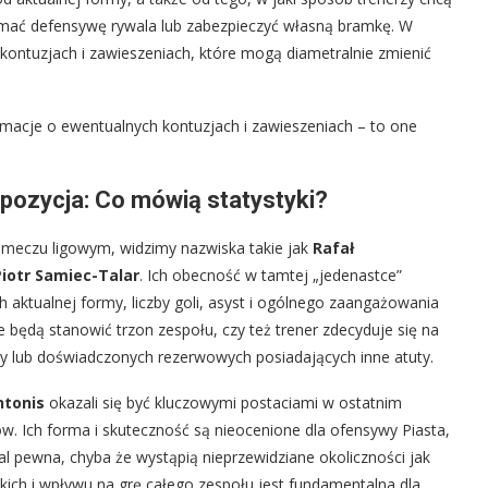
mać defensywę rywala lub zabezpieczyć własną bramkę. W
 kontuzjach i zawieszeniach, które mogą diametralnie zmienić
rmacje o ewentualnych kontuzjach i zawieszeniach – to one
spozycja: Co mówią statystyki?
 meczu ligowym, widzimy nazwiska takie jak
Rafał
Piotr Samiec-Talar
. Ich obecność w tamtej „jedenastce”
ich aktualnej formy, liczby goli, asyst i ogólnego zaangażowania
 będą stanowić trzon zespołu, czy też trener zdecyduje się na
ty lub doświadczonych rezerwowych posiadających inne atuty.
ntonis
okazali się być kluczowymi postaciami w ostatnim
w. Ich forma i skuteczność są nieocenione dla ofensywy Piasta,
l pewna, chyba że wystąpią nieprzewidziane okoliczności jak
eckich i wpływu na grę całego zespołu jest fundamentalna dla