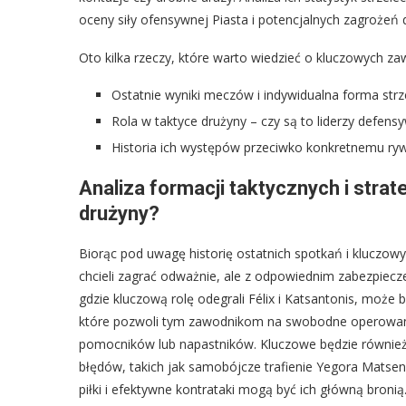
oceny siły ofensywnej Piasta i potencjalnych zagrożeń 
Oto kilka rzeczy, które warto wiedzieć o kluczowych 
Ostatnie wyniki meczów i indywidualna forma strz
Rola w taktyce drużyny – czy są to liderzy defensy
Historia ich występów przeciwko konkretnemu ryw
Analiza formacji taktycznych i strat
drużyny?
Biorąc pod uwagę historię ostatnich spotkań i kluczow
chcieli zagrać odważnie, ale z odpowiednim zabezpiecze
gdzie kluczową rolę odegrali Félix i Katsantonis, może 
które pozwoli tym zawodnikom na swobodne operowani
pomocników lub napastników. Kluczowe będzie również
błędów, takich jak samobójcze trafienie Yegora Matsen
piłki i efektywne kontrataki mogą być ich główną bronią