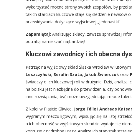
wykorzystać mocne strony swoich zespołów, by przeła
takich starciach kluczowe staje się śledzenie newsów o
przewidywania dotyczące wyjściowej „jedenastki”.
Zapamiętaj:
Analizując składy, zawsze sprawdzaj info
potrafią namieszać najbardziej!
Kluczowi zawodnicy i ich obecna dy
Patrząc na wyjściowy skład Śląska Wrocław w lutowym
Leszczyński
,
Serafin Szota
,
Jakub Świerczok
oraz
świadczy o ich kluczowej roli w drużynie. Dziś, analiza 
na boisku jest niezbędna do przewidzenia, czy ponownie
inne rozwiązania, być może uwzględniając młode talen
Z kolei w Piaście Gliwice,
Jorge Félix
i
Andreas Katsa
wygranym meczu ligowym, wpisując się na listę strzelcó
a ich obecność w wyjściowym składzie wydaje się niema
kontuzje czy drobne urazy. Analiza ich statystyk strzel