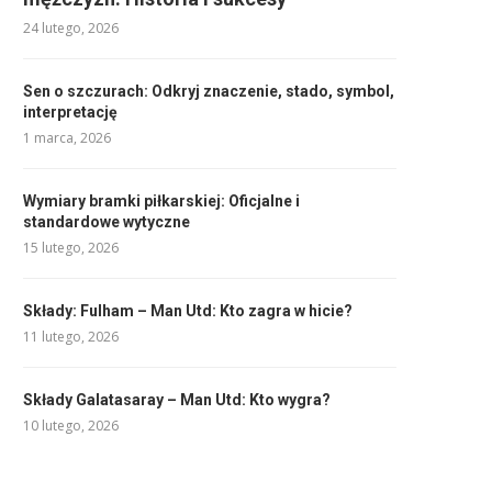
24 lutego, 2026
Sen o szczurach: Odkryj znaczenie, stado, symbol,
interpretację
1 marca, 2026
Wymiary bramki piłkarskiej: Oficjalne i
standardowe wytyczne
15 lutego, 2026
Składy: Fulham – Man Utd: Kto zagra w hicie?
11 lutego, 2026
Składy Galatasaray – Man Utd: Kto wygra?
10 lutego, 2026