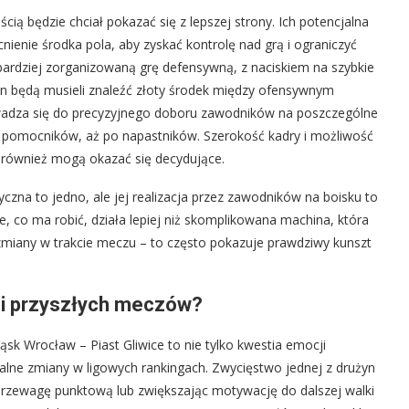
cią będzie chciał pokazać się z lepszej strony. Ich potencjalna
enie środka pola, aby zyskać kontrolę nad grą i ograniczyć
ardziej zorganizowaną grę defensywną, z naciskiem na szybkie
żyn będą musieli znaleźć złoty środek między ofensywnym
owadza się do precyzyjnego doboru zawodników na poszczególne
 pomocników, aż po napastników. Szerokość kadry i możliwość
również mogą okazać się decydujące.
zna to jedno, ale jej realizacja przez zawodników na boisku to
, co ma robić, działa lepiej niż skomplikowana machina, która
zmiany w trakcie meczu – to często pokazuje prawdziwy kunszt
u i przyszłych meczów?
k Wrocław – Piast Gliwice to nie tylko kwestia emocji
jalne zmiany w ligowych rankingach. Zwycięstwo jednej z drużyn
 przewagę punktową lub zwiększając motywację do dalszej walki