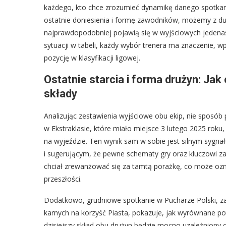
każdego, kto chce zrozumieć dynamikę danego spotkania
ostatnie doniesienia i formę zawodników, możemy z d
najprawdopodobniej pojawią się w wyjściowych jedenast
sytuacji w tabeli, każdy wybór trenera ma znaczenie, w
pozycję w klasyfikacji ligowej.
Ostatnie starcia i forma drużyn: Jak
składy
Analizując zestawienia wyjściowe obu ekip, nie sposób
w Ekstraklasie, które miało miejsce 3 lutego 2025 roku
na wyjeździe. Ten wynik sam w sobie jest silnym sygn
i sugerującym, że pewne schematy gry oraz kluczowi za
chciał zrewanżować się za tamtą porażkę, co może ozna
przeszłości.
Dodatkowo, grudniowe spotkanie w Pucharze Polski, za
karnych na korzyść Piasta, pokazuje, jak wyrównane pot
dzisiejszy skład obu drużyn będzie mocno uzależniony o