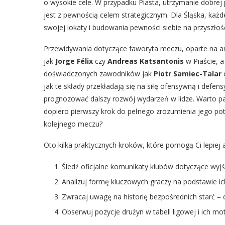
o wysokie cele. W przypadku Piasta, utrzymanie dobrej 
jest z pewnością celem strategicznym. Dla Śląska, każ
swojej lokaty i budowania pewności siebie na przyszłoś
Przewidywania dotyczące faworyta meczu, oparte na an
jak
Jorge Félix
czy
Andreas Katsantonis
w Piaście, a
doświadczonych zawodników jak
Piotr Samiec-Talar
c
jak te składy przekładają się na siłę ofensywną i defen
prognozować dalszy rozwój wydarzeń w lidze. Warto pam
dopiero pierwszy krok do pełnego zrozumienia jego pot
kolejnego meczu?
Oto kilka praktycznych kroków, które pomogą Ci lepiej a
Śledź oficjalne komunikaty klubów dotyczące wy
Analizuj formę kluczowych graczy na podstawie ich
Zwracaj uwagę na historię bezpośrednich starć –
Obserwuj pozycje drużyn w tabeli ligowej i ich mo