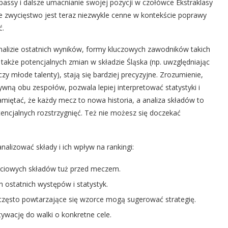
passy i dalsze umacnianie swojej pozycji w czołówce Ekstraklasy
de zwycięstwo jest teraz niezwykle cenne w kontekście poprawy
ć.
alizie ostatnich wyników, formy kluczowych zawodników takich
 także potencjalnych zmian w składzie Śląska (np. uwzględniając
zy młode talenty), stają się bardziej precyzyjne. Zrozumienie,
sywną obu zespołów, pozwala lepiej interpretować statystyki i
iętać, że każdy mecz to nowa historia, a analiza składów to
encjalnych rozstrzygnięć. Też nie możesz się doczekać
nalizować składy i ich wpływ na rankingi:
jściowych składów tuż przed meczem.
 ostatnich występów i statystyk.
 często powtarzające się wzorce mogą sugerować strategię.
tywację do walki o konkretne cele.