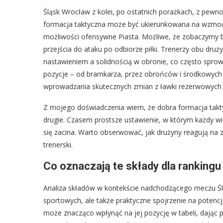
Śląsk Wrocław z kolei, po ostatnich porażkach, z pewnoś
formacja taktyczna może być ukierunkowana na wzmocni
możliwości ofensywne Piasta. Możliwe, że zobaczymy b
przejścia do ataku po odbiorze piłki. Trenerzy obu dru
nastawieniem a solidnością w obronie, co często spr
pozycje – od bramkarza, przez obrońców i środkowych
wprowadzania skutecznych zmian z ławki rezerwowych 
Z mojego doświadczenia wiem, że dobra formacja taktyc
drugie. Czasem prostsze ustawienie, w którym każdy wie
się zacina. Warto obserwować, jak drużyny reagują na 
trenerski.
Co oznaczają te składy dla ranking
Analiza składów w kontekście nadchodzącego meczu Śląs
sportowych, ale także praktyczne spojrzenie na potenc
może znacząco wpłynąć na jej pozycję w tabeli, dając