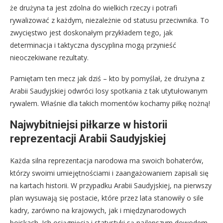
że drużyna ta jest zdolna do wielkich rzeczy i potrafi
rywalizować z każdym, niezależnie od statusu przeciwnika. To
zwycięstwo jest doskonałym przykładem tego, jak
determinacja i taktyczna dyscyplina mogą przynieść
nieoczekiwane rezultaty.
Pamiętam ten mecz jak dziś – kto by pomyślał, że drużyna z
Arabii Saudyjskiej odwróci losy spotkania z tak utytułowanym
rywalem. Właśnie dla takich momentów kochamy piłkę nożną!
Najwybitniejsi piłkarze w historii
reprezentacji Arabii Saudyjskiej
Każda silna reprezentacja narodowa ma swoich bohaterów,
którzy swoimi umiejętnościami i zaangażowaniem zapisali się
na kartach historii. W przypadku Arabii Saudyjskiej, na pierwszy
plan wysuwają się postacie, które przez lata stanowiły o sile
kadry, zarówno na krajowych, jak i międzynarodowych
boiskach. Ich osiągnięcia i statystyki są najlepszym dowodem