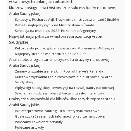
w światowych rankingach piłkarskich
Kluczowe osiągnięcia i historyczne sukcesy kadry narodowej
Arabii Saudyjskiej
Sukcesy w Pucharze Azji: Trzykrotne mistrzostwo i sześć finałów
Debiut i najlepszy wynik na Mistrzostwach Świata
Sensacja na mundialu 2022: Pokonanie Argentyny
Najwybitniejsi piłkarze w historii reprezentacji Arabii
Saudyjskiej
Rekordzista pod względem występów: Mohammed Al-Deayea
Najlepszy strzelec w historii: Majed Abdullah
Analiza obecnego stanu i przyszłości drużyny narodowej
Arabii Saudyjskiej
Zmiany w sztabie trenerskim: Powrót Hervé’a Renarda
Kluczowe wyzwania i cele rozwojowe dla piłki nożnej w Arabii
Saudyjskiej
Wpływ ligi saudyjskiej i inwestycji na rozwój kadry narodowej
Szkolenie młodzieży i identyfikacja przyszłych talentów
Praktyczne wskazówki dla kibiców śledzących reprezentację
Arabii Saudyjskiej
Jak interpretować rankingi FIFA i statystyki meczowe
Gdzie szukać rzetelnych informacji o kadrze narodowej
Polecamy również te artykuły:
Polecane artykuły