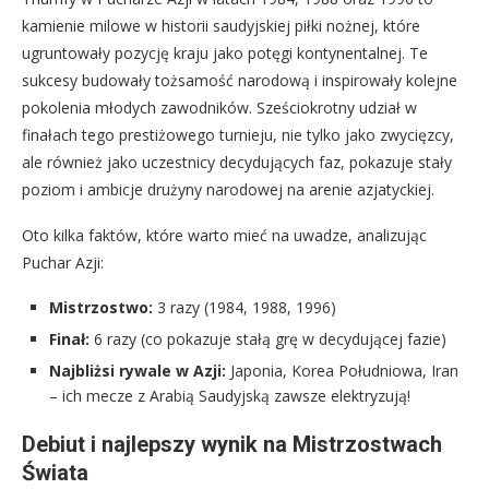
kamienie milowe w historii saudyjskiej piłki nożnej, które
ugruntowały pozycję kraju jako potęgi kontynentalnej. Te
sukcesy budowały tożsamość narodową i inspirowały kolejne
pokolenia młodych zawodników. Sześciokrotny udział w
finałach tego prestiżowego turnieju, nie tylko jako zwycięzcy,
ale również jako uczestnicy decydujących faz, pokazuje stały
poziom i ambicje drużyny narodowej na arenie azjatyckiej.
Oto kilka faktów, które warto mieć na uwadze, analizując
Puchar Azji:
Mistrzostwo:
3 razy (1984, 1988, 1996)
Finał:
6 razy (co pokazuje stałą grę w decydującej fazie)
Najbliżsi rywale w Azji:
Japonia, Korea Południowa, Iran
– ich mecze z Arabią Saudyjską zawsze elektryzują!
Debiut i najlepszy wynik na Mistrzostwach
Świata