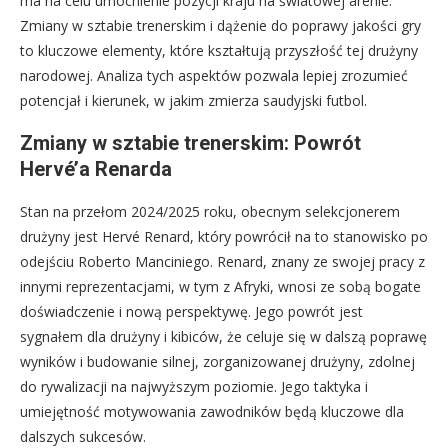
ma na celu umocnienie pozycji kraju na światowej arenie.
Zmiany w sztabie trenerskim i dążenie do poprawy jakości gry
to kluczowe elementy, które kształtują przyszłość tej drużyny
narodowej. Analiza tych aspektów pozwala lepiej zrozumieć
potencjał i kierunek, w jakim zmierza saudyjski futbol.
Zmiany w sztabie trenerskim: Powrót
Hervé’a Renarda
Stan na przełom 2024/2025 roku, obecnym selekcjonerem
drużyny jest Hervé Renard, który powrócił na to stanowisko po
odejściu Roberto Manciniego. Renard, znany ze swojej pracy z
innymi reprezentacjami, w tym z Afryki, wnosi ze sobą bogate
doświadczenie i nową perspektywę. Jego powrót jest
sygnałem dla drużyny i kibiców, że celuje się w dalszą poprawę
wyników i budowanie silnej, zorganizowanej drużyny, zdolnej
do rywalizacji na najwyższym poziomie. Jego taktyka i
umiejętność motywowania zawodników będą kluczowe dla
dalszych sukcesów.