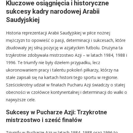
Kluczowe osiągnięcia i historyczne
sukcesy kadry narodowej Arabii
Saudyjskiej
Historia reprezentacji Arabii Saudyjskiej w piłce nożnej
mężczyzn to opowieść o pasji, determinacji i sukcesach, które
zbudowały jej silną pozycję w azjatyckim futbolu. Drużyna ta
trzykrotnie zdobywała mistrzostwo Azji – w latach 1984, 1988 i
1996. Te triumfy nie były dziełem przypadku, lecz
ukoronowaniem pracy i talentu pokoleń piłkarzy, którzy na
stałe zapisali się na kartach historii tego sportu w regionie.
Sześciokrotny udział w finałach Pucharu Azji świadczy o stałej
obecności w czołówce kontynentalnej i determinacji do walki o
najwyższe cele.
Sukcesy w Pucharze Azji: Trzykrotne
mistrzostwo i sześć finałów
Triumfy w Pucharze Azji w latach 1984, 1988 oraz 1996 to