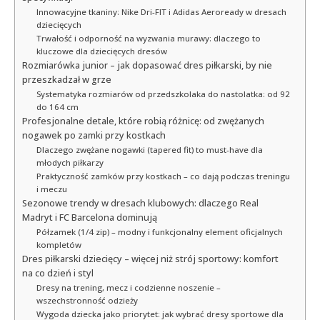
Innowacyjne tkaniny: Nike Dri-FIT i Adidas Aeroready w dresach
dziecięcych
Trwałość i odporność na wyzwania murawy: dlaczego to
kluczowe dla dziecięcych dresów
Rozmiarówka junior – jak dopasować dres piłkarski, by nie
przeszkadzał w grze
Systematyka rozmiarów od przedszkolaka do nastolatka: od 92
do 164 cm
Profesjonalne detale, które robią różnicę: od zwężanych
nogawek po zamki przy kostkach
Dlaczego zwężane nogawki (tapered fit) to must-have dla
młodych piłkarzy
Praktyczność zamków przy kostkach – co dają podczas treningu
i meczu
Sezonowe trendy w dresach klubowych: dlaczego Real
Madryt i FC Barcelona dominują
Półzamek (1/4 zip) – modny i funkcjonalny element oficjalnych
kompletów
Dres piłkarski dziecięcy – więcej niż strój sportowy: komfort
na co dzień i styl
Dresy na trening, mecz i codzienne noszenie –
wszechstronność odzieży
Wygoda dziecka jako priorytet: jak wybrać dresy sportowe dla