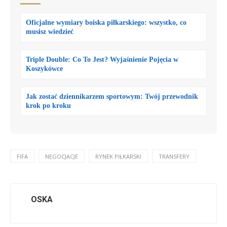
Oficjalne wymiary boiska piłkarskiego: wszystko, co
musisz wiedzieć
Triple Double: Co To Jest? Wyjaśnienie Pojęcia w
Koszykówce
Jak zostać dziennikarzem sportowym: Twój przewodnik
krok po kroku
FIFA
NEGOCJACJE
RYNEK PIŁKARSKI
TRANSFERY
OSKA