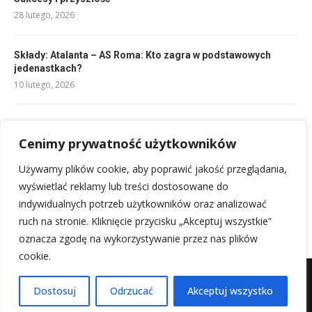
28 lutego, 2026
Składy: Atalanta – AS Roma: Kto zagra w podstawowych
jedenastkach?
10 lutego, 2026
Ile trwa kwarta i co to oznacza?
14 lutego, 2026
Cenimy prywatność użytkowników
Używamy plików cookie, aby poprawić jakość przeglądania,
Składy Inter Mediolan kontra Al-Nassr: kto zagra?
wyświetlać reklamy lub treści dostosowane do
10 lutego, 2026
indywidualnych potrzeb użytkowników oraz analizować
ruch na stronie. Kliknięcie przycisku „Akceptuj wszystkie”
oznacza zgodę na wykorzystywanie przez nas plików
cookie.
Mapa witryny
Kontakt z nami
Dostosuj
Odrzucać
Akceptuj wszystko
@2025 - Wszystkie prawa zastrzeżone.