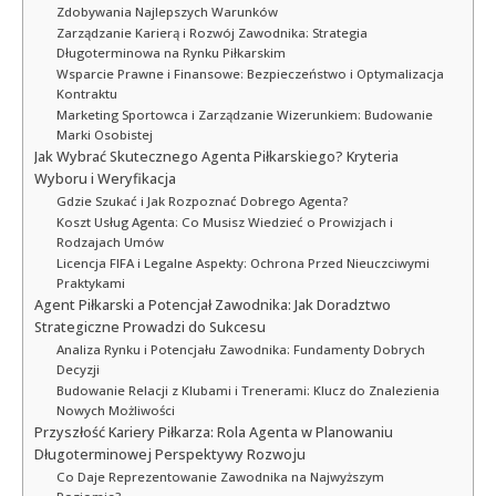
Zdobywania Najlepszych Warunków
Zarządzanie Karierą i Rozwój Zawodnika: Strategia
Długoterminowa na Rynku Piłkarskim
Wsparcie Prawne i Finansowe: Bezpieczeństwo i Optymalizacja
Kontraktu
Marketing Sportowca i Zarządzanie Wizerunkiem: Budowanie
Marki Osobistej
Jak Wybrać Skutecznego Agenta Piłkarskiego? Kryteria
Wyboru i Weryfikacja
Gdzie Szukać i Jak Rozpoznać Dobrego Agenta?
Koszt Usług Agenta: Co Musisz Wiedzieć o Prowizjach i
Rodzajach Umów
Licencja FIFA i Legalne Aspekty: Ochrona Przed Nieuczciwymi
Praktykami
Agent Piłkarski a Potencjał Zawodnika: Jak Doradztwo
Strategiczne Prowadzi do Sukcesu
Analiza Rynku i Potencjału Zawodnika: Fundamenty Dobrych
Decyzji
Budowanie Relacji z Klubami i Trenerami: Klucz do Znalezienia
Nowych Możliwości
Przyszłość Kariery Piłkarza: Rola Agenta w Planowaniu
Długoterminowej Perspektywy Rozwoju
Co Daje Reprezentowanie Zawodnika na Najwyższym