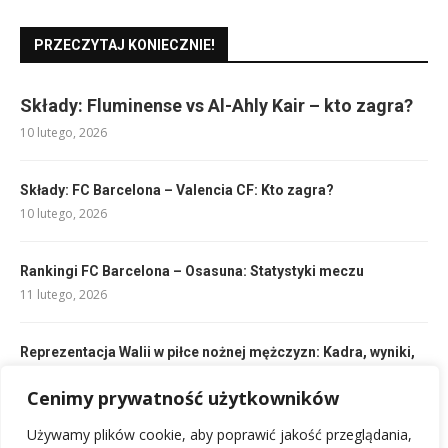
PRZECZYTAJ KONIECZNIE!
Składy: Fluminense vs Al-Ahly Kair – kto zagra?
10 lutego, 2026
Składy: FC Barcelona – Valencia CF: Kto zagra?
10 lutego, 2026
Rankingi FC Barcelona – Osasuna: Statystyki meczu
11 lutego, 2026
Reprezentacja Walii w piłce nożnej mężczyzn: Kadra, wyniki,
historia
22 lutego, 2026
Cenimy prywatność użytkowników
Używamy plików cookie, aby poprawić jakość przeglądania,