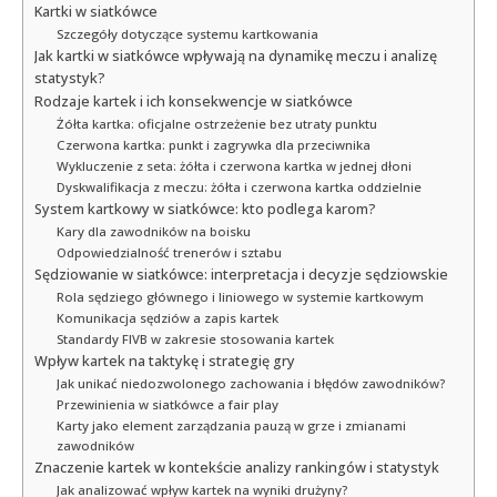
Kartki w siatkówce
Szczegóły dotyczące systemu kartkowania
Jak kartki w siatkówce wpływają na dynamikę meczu i analizę
statystyk?
Rodzaje kartek i ich konsekwencje w siatkówce
Żółta kartka: oficjalne ostrzeżenie bez utraty punktu
Czerwona kartka: punkt i zagrywka dla przeciwnika
Wykluczenie z seta: żółta i czerwona kartka w jednej dłoni
Dyskwalifikacja z meczu: żółta i czerwona kartka oddzielnie
System kartkowy w siatkówce: kto podlega karom?
Kary dla zawodników na boisku
Odpowiedzialność trenerów i sztabu
Sędziowanie w siatkówce: interpretacja i decyzje sędziowskie
Rola sędziego głównego i liniowego w systemie kartkowym
Komunikacja sędziów a zapis kartek
Standardy FIVB w zakresie stosowania kartek
Wpływ kartek na taktykę i strategię gry
Jak unikać niedozwolonego zachowania i błędów zawodników?
Przewinienia w siatkówce a fair play
Karty jako element zarządzania pauzą w grze i zmianami
zawodników
Znaczenie kartek w kontekście analizy rankingów i statystyk
Jak analizować wpływ kartek na wyniki drużyny?