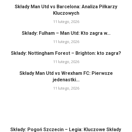
Składy Man Utd vs Barcelona: Analiza Piłkarzy
Kluczowych
11 lutego, 2026
Składy: Fulham – Man Utd: Kto zagra w...
11 lutego, 2026
Składy: Nottingham Forest – Brighton: kto zagra?
11 lutego, 2026
Składy Man Utd vs Wrexham FC: Pierwsze
jedenastki...
11 lutego, 2026
Składy: Pogoń Szczecin – Legia: Kluczowe Składy