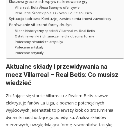
Kluczowi gracze i ich wpływ na kreowanie gry
Villarreal: Rola Álexa Baeny w ofensywie
Real Betis: Środek pola z Giovani Lo Celso i Isco
Sytuacja kadrowa: Kontuzje, zawieszenia i nowi zawodnicy
Porównanie sił i trend formy drużyn
Bilans historyczny spotkań Villarreal vs. Real Betis
Ostatnie wyniki i ich znaczenie dla obecnej formy
Polecamy również te artykuły:
Polecane artykuły
Polecane artykuły
Aktualne składy i przewidywania na
mecz Villarreal – Real Betis: Co musisz
wiedzieć
Zbliżające się starcie Villarrealu z Realem Betis zawsze
elektryzuje fanów La Liga, a poznanie potencjalnych
wyjściowych jedenastek to pierwszy krok do zrozumienia
dynamiki nadchodzącego pojedynku. Analiza składów
meczowych, uwzględniająca formę zawodników, taktykę