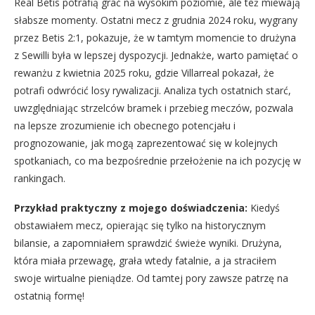
Real Betis potrafią grać na wysokim poziomie, ale też miewają
słabsze momenty. Ostatni mecz z grudnia 2024 roku, wygrany
przez Betis 2:1, pokazuje, że w tamtym momencie to drużyna
z Sewilli była w lepszej dyspozycji. Jednakże, warto pamiętać o
rewanżu z kwietnia 2025 roku, gdzie Villarreal pokazał, że
potrafi odwrócić losy rywalizacji. Analiza tych ostatnich starć,
uwzględniając strzelców bramek i przebieg meczów, pozwala
na lepsze zrozumienie ich obecnego potencjału i
prognozowanie, jak mogą zaprezentować się w kolejnych
spotkaniach, co ma bezpośrednie przełożenie na ich pozycję w
rankingach.
Przykład praktyczny z mojego doświadczenia:
Kiedyś
obstawiałem mecz, opierając się tylko na historycznym
bilansie, a zapomniałem sprawdzić świeże wyniki. Drużyna,
która miała przewagę, grała wtedy fatalnie, a ja straciłem
swoje wirtualne pieniądze. Od tamtej pory zawsze patrzę na
ostatnią formę!