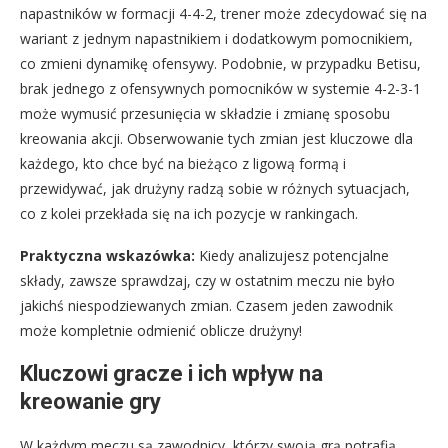
napastników w formacji 4-4-2, trener może zdecydować się na
wariant z jednym napastnikiem i dodatkowym pomocnikiem,
co zmieni dynamikę ofensywy. Podobnie, w przypadku Betisu,
brak jednego z ofensywnych pomocników w systemie 4-2-3-1
może wymusić przesunięcia w składzie i zmianę sposobu
kreowania akcji. Obserwowanie tych zmian jest kluczowe dla
każdego, kto chce być na bieżąco z ligową formą i
przewidywać, jak drużyny radzą sobie w różnych sytuacjach,
co z kolei przekłada się na ich pozycje w rankingach.
Praktyczna wskazówka:
Kiedy analizujesz potencjalne
składy, zawsze sprawdzaj, czy w ostatnim meczu nie było
jakichś niespodziewanych zmian. Czasem jeden zawodnik
może kompletnie odmienić oblicze drużyny!
Kluczowi gracze i ich wpływ na
kreowanie gry
W każdym meczu są zawodnicy, którzy swoją grą potrafią