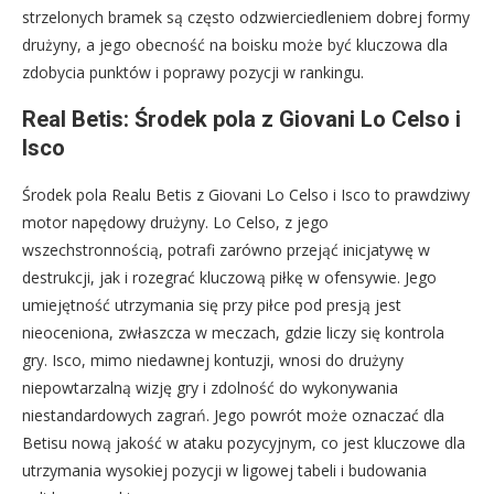
strzelonych bramek są często odzwierciedleniem dobrej formy
drużyny, a jego obecność na boisku może być kluczowa dla
zdobycia punktów i poprawy pozycji w rankingu.
Real Betis: Środek pola z Giovani Lo Celso i
Isco
Środek pola Realu Betis z Giovani Lo Celso i Isco to prawdziwy
motor napędowy drużyny. Lo Celso, z jego
wszechstronnością, potrafi zarówno przejąć inicjatywę w
destrukcji, jak i rozegrać kluczową piłkę w ofensywie. Jego
umiejętność utrzymania się przy piłce pod presją jest
nieoceniona, zwłaszcza w meczach, gdzie liczy się kontrola
gry. Isco, mimo niedawnej kontuzji, wnosi do drużyny
niepowtarzalną wizję gry i zdolność do wykonywania
niestandardowych zagrań. Jego powrót może oznaczać dla
Betisu nową jakość w ataku pozycyjnym, co jest kluczowe dla
utrzymania wysokiej pozycji w ligowej tabeli i budowania