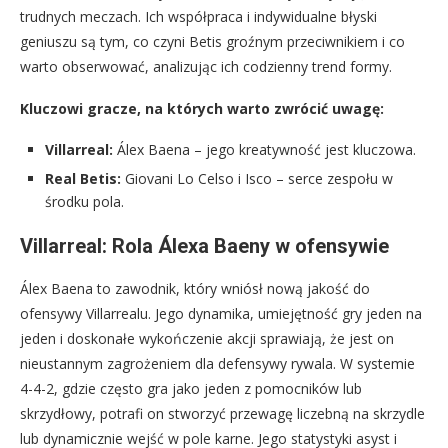
trudnych meczach. Ich współpraca i indywidualne błyski
geniuszu są tym, co czyni Betis groźnym przeciwnikiem i co
warto obserwować, analizując ich codzienny trend formy.
Kluczowi gracze, na których warto zwrócić uwagę:
Villarreal:
Álex Baena – jego kreatywność jest kluczowa.
Real Betis:
Giovani Lo Celso i Isco – serce zespołu w
środku pola.
Villarreal: Rola Álexa Baeny w ofensywie
Álex Baena to zawodnik, który wniósł nową jakość do
ofensywy Villarrealu. Jego dynamika, umiejętność gry jeden na
jeden i doskonałe wykończenie akcji sprawiają, że jest on
nieustannym zagrożeniem dla defensywy rywala. W systemie
4-4-2, gdzie często gra jako jeden z pomocników lub
skrzydłowy, potrafi on stworzyć przewagę liczebną na skrzydle
lub dynamicznie wejść w pole karne. Jego statystyki asyst i