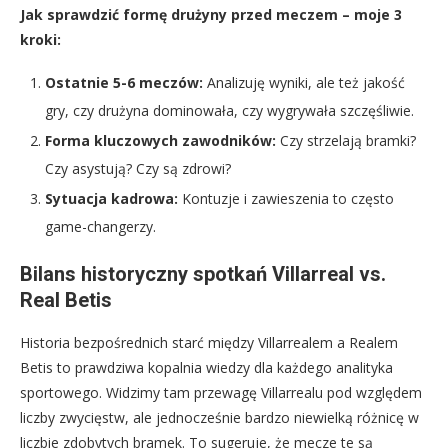
Jak sprawdzić formę drużyny przed meczem – moje 3
kroki:
Ostatnie 5-6 meczów:
Analizuję wyniki, ale też jakość
gry, czy drużyna dominowała, czy wygrywała szczęśliwie.
Forma kluczowych zawodników:
Czy strzelają bramki?
Czy asystują? Czy są zdrowi?
Sytuacja kadrowa:
Kontuzje i zawieszenia to często
game-changerzy.
Bilans historyczny spotkań Villarreal vs.
Real Betis
Historia bezpośrednich starć między Villarrealem a Realem
Betis to prawdziwa kopalnia wiedzy dla każdego analityka
sportowego. Widzimy tam przewagę Villarrealu pod względem
liczby zwycięstw, ale jednocześnie bardzo niewielką różnicę w
liczbie zdobytych bramek. To sugeruje, że mecze te są