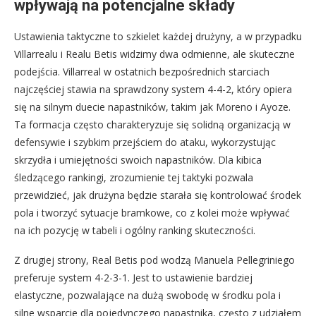
wpływają na potencjalne składy
Ustawienia taktyczne to szkielet każdej drużyny, a w przypadku
Villarrealu i Realu Betis widzimy dwa odmienne, ale skuteczne
podejścia. Villarreal w ostatnich bezpośrednich starciach
najczęściej stawia na sprawdzony system 4-4-2, który opiera
się na silnym duecie napastników, takim jak Moreno i Ayoze.
Ta formacja często charakteryzuje się solidną organizacją w
defensywie i szybkim przejściem do ataku, wykorzystując
skrzydła i umiejętności swoich napastników. Dla kibica
śledzącego rankingi, zrozumienie tej taktyki pozwala
przewidzieć, jak drużyna będzie starała się kontrolować środek
pola i tworzyć sytuacje bramkowe, co z kolei może wpływać
na ich pozycję w tabeli i ogólny ranking skuteczności.
Z drugiej strony, Real Betis pod wodzą Manuela Pellegriniego
preferuje system 4-2-3-1. Jest to ustawienie bardziej
elastyczne, pozwalające na dużą swobodę w środku pola i
silne wsparcie dla pojedynczego napastnika, często z udziałem