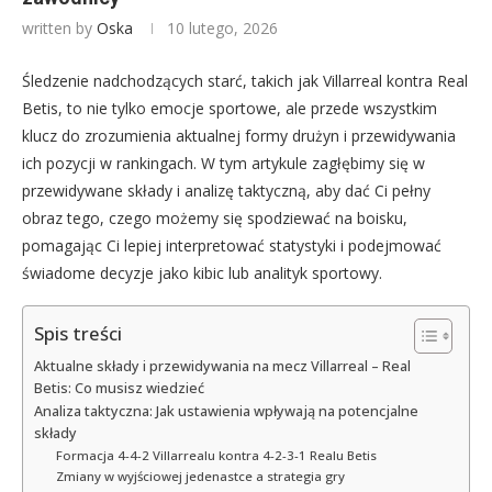
written by
Oska
10 lutego, 2026
Śledzenie nadchodzących starć, takich jak Villarreal kontra Real
Betis, to nie tylko emocje sportowe, ale przede wszystkim
klucz do zrozumienia aktualnej formy drużyn i przewidywania
ich pozycji w rankingach. W tym artykule zagłębimy się w
przewidywane składy i analizę taktyczną, aby dać Ci pełny
obraz tego, czego możemy się spodziewać na boisku,
pomagając Ci lepiej interpretować statystyki i podejmować
świadome decyzje jako kibic lub analityk sportowy.
Spis treści
Aktualne składy i przewidywania na mecz Villarreal – Real
Betis: Co musisz wiedzieć
Analiza taktyczna: Jak ustawienia wpływają na potencjalne
składy
Formacja 4-4-2 Villarrealu kontra 4-2-3-1 Realu Betis
Zmiany w wyjściowej jedenastce a strategia gry