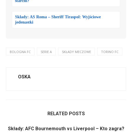
starciu?
Składy: AS Roma – Sheriff Tiraspol: Wyjściowe
jedenastki
BOLOGNA FC
SERIE A
SKŁADY MECZOWE
TORINO FC
OSKA
RELATED POSTS
Składy: AFC Bournemouth vs Liverpool – Kto zagra?