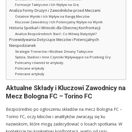
Formacje Taktyczne i Ich Wpływ na Grę
Analiza Formy Drużyn i Zawodników przed Meczami
Ostatnie Wyniki i Ich Wpływ na Rangę Meczów
Kluczowi Zawodnicy i Ich Potencjalny Wpływ na Wynik
Historia Spotkań i Wnioski dla Obecnej Konfrontacji
Analiza Bezpośrednich Starć: Co Mówią Statystyki?
Przewidywania Dotyczące Meczów i Potencjalnych
Niespodzianek
Strategie Trenerów i Możliwe Zmiany Taktyczne
Sędzia, Stadion i Inne Czynniki Wpływające na Przebieg Gry
Polecamy również te artykuły:
Polecane artykuły
Polecane artykuły
Aktualne Składy i Kluczowi Zawodnicy na
Mecz Bologna FC – Torino FC
Bezpośrednio po ogłoszeniu składów na mecz Bologna FC –
Torino FC, oczy kibiców i analityków zwracają się ku
nazwiskom, które mogą zadecydować o losach spotkania. W
kontekście tej konkretnej konfrontacji, warto od razu