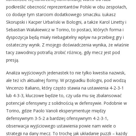
podkreślić obecność reprezentantów Polski w obu zespołach,
co dodaje tym starciom dodatkowego smaczku. Łukasz
Skorupski i Kacper Urbański w Bologni, a także Karol Linetty i
Sebastian Walukiewicz w Torino, to postaci, których forma i
dyspozycja będą miały niebagatelny wpływ na przebieg gry i
ostateczny wynik. Z mojego doświadczenia wynika, że właśnie
tacy zawodnicy potrafią zrobić różnicę, gdy mecz jest pod
presją.
Analiza wyjściowych jedenastek to nie tylko kwestia nazwisk,
ale też ich aktualnej formy. W przypadku Bologni, pod wodzą
Vincenzo Italiano, który często stawia na ustawienia 4-2-3-1
lub 4-3-3, kluczowe będzie to, czy uda mu się zbalansować
potencjał ofensywny z solidnością w defensywie. Podobnie w
Torino, gdzie Paolo Vanoli eksperymentuje między
defensywnym 3-5-2 a bardziej ofensywnym 4-2-3-1,
obserwacja wyjściowego ustawienia powie nam wiele o
strategii na dany mecz. To trochę jak układanie puzzli – każdy