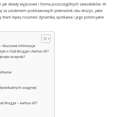
h jak składy wyjściowe i forma poszczególnych zawodników. W
się za ustaleniem podstawowych jedenastek obu drużyn, jakie
ą Wam lepiej rozumieć dynamikę spotkania i jego potencjalne
 – kluczowe informacje
tyki o Club Brugge i Aarhus GF?
łynęła na wynik?
potkania
dywidualnych osiągnięć
Club Brugge – Aarhus GF?