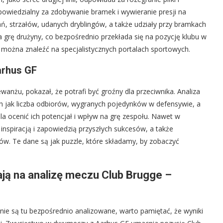
dpowiedzialny za zdobywanie bramek i wywieranie presji na
dań, strzałów, udanych dryblingów, a także udziały przy bramkach
a grę drużyny, co bezpośrednio przekłada się na pozycję klubu w
o można znaleźć na specjalistycznych portalach sportowych.
arhus GF
ewanżu, pokazał, że potrafi być groźny dla przeciwnika. Analiza
h jak liczba odbiorów, wygranych pojedynków w defensywie, a
a ocenić ich potencjał i wpływ na grę zespołu. Nawet w
nspiracją i zapowiedzią przyszłych sukcesów, a także
ów. Te dane są jak puzzle, które składamy, by zobaczyć
ają na analizę meczu Club Brugge –
 nie są tu bezpośrednio analizowane, warto pamiętać, że wyniki