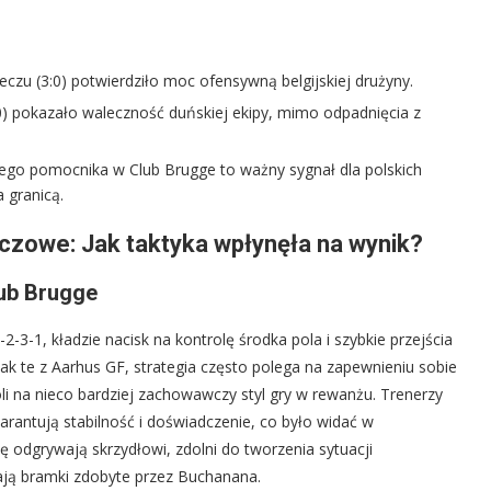
u (3:0) potwierdziło moc ofensywną belgijskiej drużyny.
) pokazało waleczność duńskiej ekipy, mimo odpadnięcia z
kiego pomocnika w Club Brugge to ważny sygnał dla polskich
 granicą.
czowe: Jak taktyka wpłynęła na wynik?
lub Brugge
2-3-1, kładzie nacisk na kontrolę środka pola i szybkie przejścia
ak te z Aarhus GF, strategia często polega na zapewnieniu sobie
i na nieco bardziej zachowawczy styl gry w rewanżu. Trenerzy
arantują stabilność i doświadczenie, co było widać w
odgrywają skrzydłowi, zdolni do tworzenia sytuacji
ają bramki zdobyte przez Buchanana.