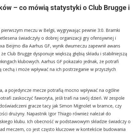
ków – co mówią statystyki o Club Brugge i
 w pierwszym meczu w Belgii, wygrywając pewnie 3:0. Bramki
tlesena świadczyły o dobrej organizacji gry ofensywnej i
lixa Beijmo dla Aarhus GF, wynik dwumeczu zapewnił awans
 że Club Brugge dysponuje większą głębią składu i stabilniejszą
nkingach klubowych. Aarhus GF pokazało jednak, że potrafi
ną cechą i może wpływać na ich postrzeganie w przyszłych
nna, a pojedyncze mecze potrafią mocno wpływać na ogólne
rafi zaskoczyć faworyta, jeśli trafi na swój dzień. W zespole
doświadczeni gracze tacy jak Simon Mignolet w bramce, czy
ności drużyny. Napastnik Igor Thiago również należał do
ijskiego klubu. Ich obecność w podstawowym składzie świadczy o
li nad meczem, co jest często kluczowe w kontekście budowania