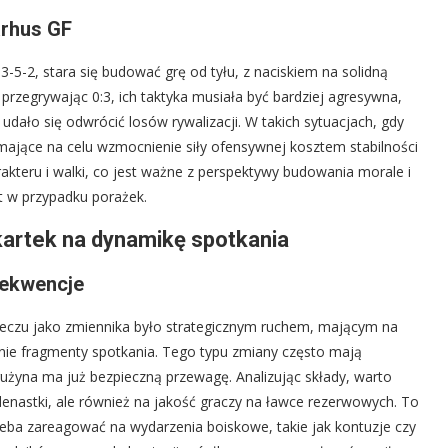
arhus GF
3-5-2, stara się budować grę od tyłu, z naciskiem na solidną
rzegrywając 0:3, ich taktyka musiała być bardziej agresywna,
 udało się odwrócić losów rywalizacji. W takich sytuacjach, gdy
 mające na celu wzmocnienie siły ofensywnej kosztem stabilności
akteru i walki, co jest ważne z perspektywy budowania morale i
t w przypadku porażek.
 kartek na dynamikę spotkania
sekwencje
eczu jako zmiennika było strategicznym ruchem, mającym na
tnie fragmenty spotkania. Tego typu zmiany często mają
użyna ma już bezpieczną przewagę. Analizując składy, warto
enastki, ale również na jakość graczy na ławce rezerwowych. To
rzeba zareagować na wydarzenia boiskowe, takie jak kontuzje czy