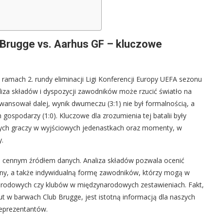
 Brugge vs. Aarhus GF – kluczowe
mach 2. rundy eliminacji Ligi Konferencji Europy UEFA sezonu
iza składów i dyspozycji zawodników może rzucić światło na
b awansował dalej, wynik dwumeczu (3:1) nie był formalnością, a
ospodarzy (1:0). Kluczowe dla zrozumienia tej batalii były
wych graczy w wyjściowych jedenastkach oraz momenty, w
y.
ą cennym źródłem danych. Analiza składów pozwala ocenić
ywny, a także indywidualną formę zawodników, którzy mogą w
narodowych czy klubów w międzynarodowych zestawieniach. Fakt,
iut w barwach Club Brugge, jest istotną informacją dla naszych
reprezentantów.