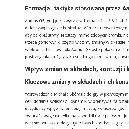
Formacja i taktyka stosowana przez A
Aarhus GF, grając zazwyczaj w formacji 1-4-2-3-1 lub 1-
defensywę i szybkie kontrataki. W meczu rewanżowym, p
aby odrobić straty. Niestety, mimo zdobycia bramki, nie
trzeba gonić wynik, często widzimy zmiany w składzie,
w obronie. Kluczowe dla Aarhus GF było pokazanie char
postrzegania drużyny jako solidnego przeciwnika, nawe
Wpływ zmian w składach, kontuzji i
Kluczowe zmiany w składach i ich kon
Wprowadzenie Michała Skórasia do gry w pierwszym m
celu dodanie świeżości i dynamiki w ofensywie na osta
decydujący wpływ na przebieg meczu, zwłaszcza gdy dr
zwracać uwagę nie tylko na zawodników z pierwszej jed
właśnie oni często decydują o losach spotkania, gdy t