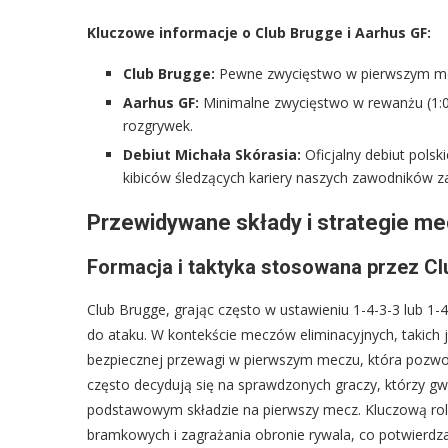
Kluczowe informacje o Club Brugge i Aarhus GF:
Club Brugge:
Pewne zwycięstwo w pierwszym mecz
Aarhus GF:
Minimalne zwycięstwo w rewanżu (1:0
rozgrywek.
Debiut Michała Skórasia:
Oficjalny debiut pols
kibiców śledzących kariery naszych zawodników za
Przewidywane składy i strategie me
Formacja i taktyka stosowana przez C
Club Brugge, grając często w ustawieniu 1-4-3-3 lub 1-4-
do ataku. W kontekście meczów eliminacyjnych, takich j
bezpiecznej przewagi w pierwszym meczu, która pozwol
często decydują się na sprawdzonych graczy, którzy gw
podstawowym składzie na pierwszy mecz. Kluczową rolę 
bramkowych i zagrażania obronie rywala, co potwierdz