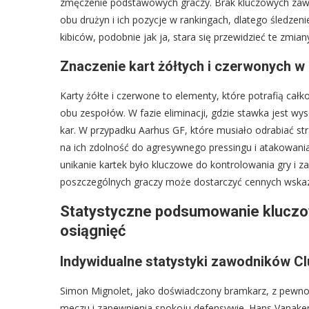
zmęczenie podstawowych graczy. Brak kluczowych zaw
obu drużyn i ich pozycje w rankingach, dlatego śledzenie
kibiców, podobnie jak ja, stara się przewidzieć te zmia
Znaczenie kart żółtych i czerwonych w 
Karty żółte i czerwone to elementy, które potrafią całk
obu zespołów. W fazie eliminacji, gdzie stawka jest wy
kar. W przypadku Aarhus GF, które musiało odrabiać st
na ich zdolność do agresywnego pressingu i atakowania. 
unikanie kartek było kluczowe do kontrolowania gry i za
poszczególnych graczy może dostarczyć cennych wskazó
Statystyczne podsumowanie kluczow
osiągnięć
Indywidualne statystyki zawodników C
Simon Mignolet, jako doświadczony bramkarz, z pewnoś
meczu i zapewnienia spokoju defensywie. Hans Vanaken, j