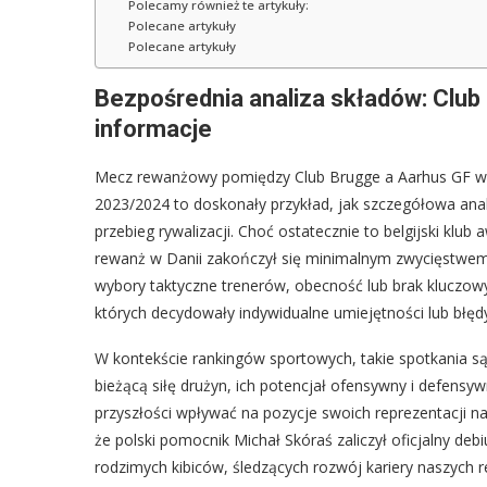
Polecamy również te artykuły:
Polecane artykuły
Polecane artykuły
Bezpośrednia analiza składów: Club
informacje
Mecz rewanżowy pomiędzy Club Brugge a Aarhus GF w ra
2023/2024 to doskonały przykład, jak szczegółowa anal
przebieg rywalizacji. Choć ostatecznie to belgijski klu
rewanż w Danii zakończył się minimalnym zwycięstwem g
wybory taktyczne trenerów, obecność lub brak kluczo
których decydowały indywidualne umiejętności lub błęd
W kontekście rankingów sportowych, takie spotkania s
bieżącą siłę drużyn, ich potencjał ofensywny i defens
przyszłości wpływać na pozycje swoich reprezentacji 
że polski pomocnik Michał Skóraś zaliczył oficjalny deb
rodzimych kibiców, śledzących rozwój kariery naszych 