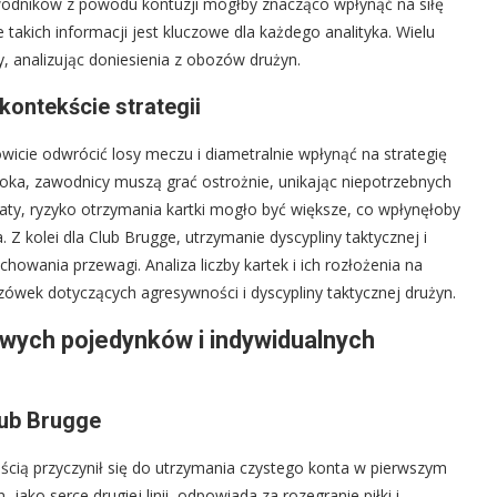
odników z powodu kontuzji mógłby znacząco wpłynąć na siłę
 takich informacji jest kluczowe dla każdego analityka. Wielu
ny, analizując doniesienia z obozów drużyn.
kontekście strategii
owicie odwrócić losy meczu i diametralnie wpłynąć na strategię
soka, zawodnicy muszą grać ostrożnie, unikając niepotrzebnych
raty, ryzyko otrzymania kartki mogło być większe, co wpłynęłoby
Z kolei dla Club Brugge, utrzymanie dyscypliny taktycznej i
chowania przewagi. Analiza liczby kartek i ich rozłożenia na
wek dotyczących agresywności i dyscypliny taktycznej drużyn.
ych pojedynków i indywidualnych
lub Brugge
cią przyczynił się do utrzymania czystego konta w pierwszym
ako serce drugiej linii, odpowiada za rozegranie piłki i