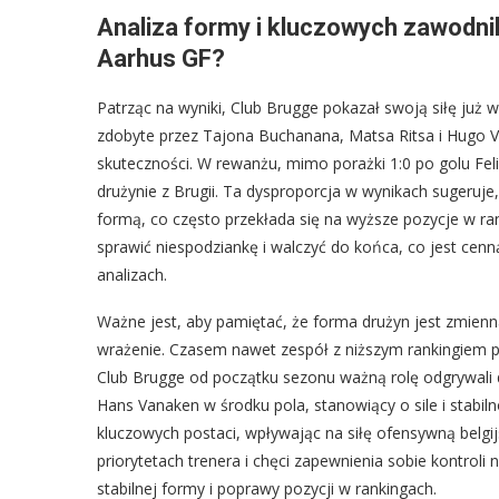
Analiza formy i kluczowych zawodni
Aarhus GF?
Patrząc na wyniki, Club Brugge pokazał swoją siłę już
zdobyte przez Tajona Buchanana, Matsa Ritsa i Hugo Ve
skuteczności. W rewanżu, mimo porażki 1:0 po golu Fe
drużynie z Brugii. Ta dysproporcja w wynikach sugeruje,
formą, co często przekłada się na wyższe pozycje w ra
sprawić niespodziankę i walczyć do końca, co jest cen
analizach.
Ważne jest, aby pamiętać, że forma drużyn jest zmie
wrażenie. Czasem nawet zespół z niższym rankingiem pot
Club Brugge od początku sezonu ważną rolę odgrywali 
Hans Vanaken w środku pola, stanowiący o sile i stabil
kluczowych postaci, wpływając na siłę ofensywną belg
priorytetach trenera i chęci zapewnienia sobie kontro
stabilnej formy i poprawy pozycji w rankingach.