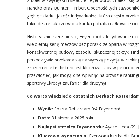
Z kolei w zwycięskim składzie Feyenoordu znaleźli się 
Hancko oraz Quinten Timber. Obecność tych zawodnik
głębię składu i jakość indywidualną, która często przek
takie detale jak czerwona kartka potrafią całkowicie o
Historycznie rzecz biorąc, Feyenoord zdecydowanie dom
wieloletnią serię meczów bez porażki ze Spartą w rozg
konsekwentnej budowy zespołu, skutecznej taktyki i in
perspektywie przekłada się na wyższą pozycję w rankin
Zrozumienie tej historii jest kluczowe, aby w pełni do
przewidzieć, jak mogą one wpłynąć na przyszłe rankingi
sportowy „kredyt zaufania” dla drużyny!
Co warto wiedzieć o ostatnich Derbach Rotterda
Wynik:
Sparta Rotterdam 0:4 Feyenoord
Data:
31 sierpnia 2025 roku
Najlepsi strzelcy Feyenoordu:
Ayase Ueda (2), 
Kluczowe wydarzenia:
Czerwona kartka dla Brun