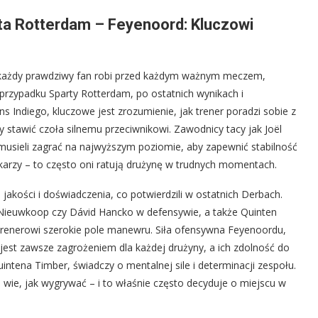
a Rotterdam – Feyenoord: Kluczowi
o każdy prawdziwy fan robi przed każdym ważnym meczem,
 W przypadku Sparty Rotterdam, po ostatnich wynikach i
s Indiego, kluczowe jest zrozumienie, jak trener poradzi sobie z
 stawić czoła silnemu przeciwnikowi. Zawodnicy tacy jak Joël
sieli zagrać na najwyższym poziomie, aby zapewnić stabilność
arzy – to często oni ratują drużynę w trudnych momentach.
akości i doświadczenia, co potwierdzili w ostatnich Derbach.
 Nieuwkoop czy Dávid Hancko w defensywie, a także Quinten
e trenerowi szerokie pole manewru. Siła ofensywna Feyenoordu,
est zawsze zagrożeniem dla każdej drużyny, a ich zdolność do
tena Timber, świadczy o mentalnej sile i determinacji zespołu.
 wie, jak wygrywać – i to właśnie często decyduje o miejscu w