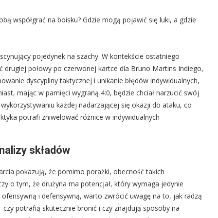
obą współgrać na boisku? Gdzie mogą pojawić się luki, a gdzie
cynujący pojedynek na szachy. W kontekście ostatniego
ć drugiej połowy po czerwonej kartce dla Bruno Martins Indiego,
wanie dyscypliny taktycznej i unikanie błędów indywidualnych,
ast, mając w pamięci wygraną 4:0, będzie chciał narzucić swój
 i wykorzystywaniu każdej nadarzającej się okazji do ataku, co
aktyka potrafi zniwelować różnice w indywidualnych
analizy składów
tarcia pokazują, że pomimo porażki, obecność takich
zy o tym, że drużyna ma potencjał, który wymaga jedynie
iłę ofensywną i defensywną, warto zwrócić uwagę na to, jak radzą
czy potrafią skutecznie bronić i czy znajdują sposoby na