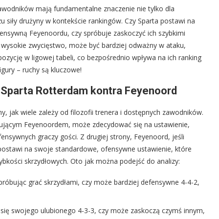
zawodników mają fundamentalne znaczenie nie tylko dla
u siły drużyny w kontekście rankingów. Czy Sparta postawi na
ofensywną Feyenoordu, czy spróbuje zaskoczyć ich szybkimi
e wysokie zwycięstwo, może być bardziej odważny w ataku,
ozycję w ligowej tabeli, co bezpośrednio wpływa na ich ranking
igury – ruchy są kluczowe!
j: Sparta Rotterdam kontra Feyenoord
 jak wiele zależy od filozofii trenera i dostępnych zawodników.
inującym Feyenoordem, może zdecydować się na ustawienie,
ensywnych graczy gości. Z drugiej strony, Feyenoord, jeśli
ostawi na swoje standardowe, ofensywne ustawienie, które
zybkości skrzydłowych. Oto jak można podejść do analizy:
próbując grać skrzydłami, czy może bardziej defensywne 4-4-2,
się swojego ulubionego 4-3-3, czy może zaskoczą czymś innym,