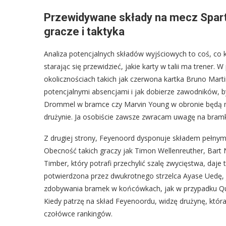
Przewidywane składy na mecz Spart
gracze i taktyka
Analiza potencjalnych składów wyjściowych to coś, c
starając się przewidzieć, jakie karty w talii ma trener.
okolicznościach takich jak czerwona kartka Bruno Martin
potencjalnymi absencjami i jak dobierze zawodników, by
Drommel w bramce czy Marvin Young w obronie będą mu
drużynie. Ja osobiście zawsze zwracam uwagę na bramk
Z drugiej strony, Feyenoord dysponuje składem pełnym j
Obecność takich graczy jak Timon Wellenreuther, Bart
Timber, który potrafi przechylić szalę zwycięstwa, daj
potwierdzona przez dwukrotnego strzelca Ayase Uedę, j
zdobywania bramek w końcówkach, jak w przypadku Quin
Kiedy patrzę na skład Feyenoordu, widzę drużynę, która
czołówce rankingów.