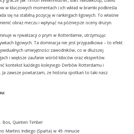
tacy gracze jak Timon Wellenreuther, Bart Nieuwkoop, Dávid
ów w kluczowych momentach i ich wkład w bramki podkreśla
łada się na stabilną pozycję w rankingach ligowych. To właśnie
dmienić obraz meczu i wpłynąć na późniejsze oceny drużyn.
inuje w rywalizacji o prym w Rotterdamie, utrzymując
rywkach ligowych. Ta dominacja nie jest przypadkowa – to efekt
dywidualnych umiejętności zawodników, co w dłuższej
gach i większe zaufanie wśród kibiców oraz ekspertów.
cenić kontekst każdego kolejnego Derbów Rotterdamu i
. Ja zawsze powtarzam, że historia spotkań to taki nasz
mu:
J. Bos, Quinten Timber
o Martins Indiego (Sparta) w 49. minucie