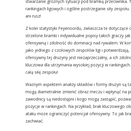
stwarzanie groźnych sytuacji pod bramką przeciwnika. 
rankingach ligowych i ogólne postrzeganie siły zespołu.
ani rusz!
Z kolei statystyki Feyenoordu, zwłaszcza te dotyczące
strzelone bramki i indywidualne popisy takich graczy j
ofensywną i zdolność do dominacji nad rywalem. W kon
jako jednego z czołowych zespołów ligi i potwierdzają,
ofensywny tej drużyny jest niezaprzeczalny, a ich zdol
kluczowa dla utrzymania wysokiej pozycji w rankingach
całą siłę zespołu!
Ważnym aspektem analizy składów i formy drużyn są ta
mogą diametralnie zmienić obraz meczu i wpłynąć na 
zawodnicy są niedostępni i kogo mogą zastąpić, pozwala l
pozycje w rankingach. Na przykład, brak kluczowego o
ataku może ograniczyć potencjał ofensywny. To jak br
zachwiać.