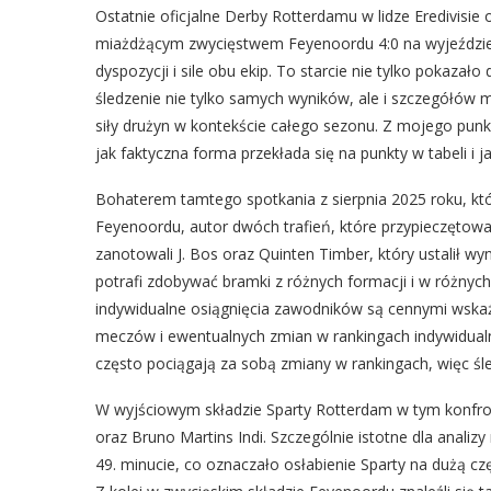
Ostatnie oficjalne Derby Rotterdamu w lidze Eredivisie 
miażdżącym zwycięstwem Feyenoordu 4:0 na wyjeździe
dyspozycji i sile obu ekip. To starcie nie tylko pokazał
śledzenie nie tylko samych wyników, ale i szczegółów 
siły drużyn w kontekście całego sezonu. Z mojego punkt
jak faktyczna forma przekłada się na punkty w tabeli i 
Bohaterem tamtego spotkania z sierpnia 2025 roku, któ
Feyenoordu, autor dwóch trafień, które przypieczętowa
zanotowali J. Bos oraz Quinten Timber, który ustalił w
potrafi zdobywać bramki z różnych formacji i w różnych
indywidualne osiągnięcia zawodników są cennymi wskaźn
meczów i ewentualnych zmian w rankingach indywidualn
często pociągają za sobą zmiany w rankingach, więc śl
W wyjściowym składzie Sparty Rotterdam w tym konfron
oraz Bruno Martins Indi. Szczególnie istotne dla analiz
49. minucie, co oznaczało osłabienie Sparty na dużą cz