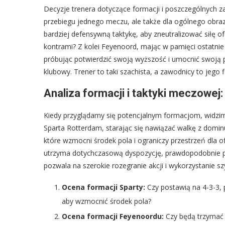
Decyzje trenera dotyczące formacji i poszczególnych 
przebiegu jednego meczu, ale także dla ogólnego obraz
bardziej defensywną taktykę, aby zneutralizować siłę 
kontrami? Z kolei Feyenoord, mając w pamięci ostatni
próbując potwierdzić swoją wyższość i umocnić swoją p
klubowy. Trener to taki szachista, a zawodnicy to jego f
Analiza formacji i taktyki meczowe
Kiedy przyglądamy się potencjalnym formacjom, widzimy,
Sparta Rotterdam, starając się nawiązać walkę z dom
które wzmocni środek pola i ograniczy przestrzeń dla of
utrzyma dotychczasową dyspozycję, prawdopodobnie p
pozwala na szerokie rozegranie akcji i wykorzystanie s
Ocena formacji Sparty:
Czy postawią na 4-3-3, 
aby wzmocnić środek pola?
Ocena formacji Feyenoordu:
Czy będą trzymać 