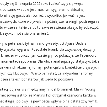
odbyły się 31 sierpnia 2025 roku i zakończyły się wręcz
, co samo w sobie jest mocnym sygnałem o aktualnej
o dominację gości, ale również uwypukliło, jak ważne jest
meczowych, które wpływają na późniejsze rankingi i postrzeganie
u widzenia, takie derby to zawsze świetna okazja, by zobaczyć,
jak szybko może się ona zmienić.
ry w pełni zasłużył na miano gwiazdy, był Ayase Ueda z
ły wysoką wygraną. Pozostałe bramki dla zwycięskiej drużyny
ynik meczu w doliczonym czasie gry, co pokazuje, że Feyenoord
 momentach spotkania. Dla kibica analizującego statystyki, takie
ikami ich aktualnej formy i potencjału w kontekście przyszłych
ych czy klubowych. Warto pamiętać, że indywidualne formy
edzenie takich bohaterów jak Ueda to podstawa.
tacji pojawili się między innymi Joël Drommel, Marvin Young
y meczowej jest to, że Martins Indi otrzymał czerwoną kartkę w
ęść drugiej połowy i z pewnością wpłynęło na ostateczny wynik.