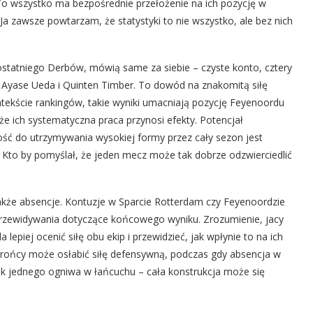
To wszystko ma bezpośrednie przełożenie na ich pozycję w
 Ja zawsze powtarzam, że statystyki to nie wszystko, ale bez nich
 ostatniego Derbów, mówią same za siebie – czyste konto, cztery
ak Ayase Ueda i Quinten Timber. To dowód na znakomitą siłę
tekście rankingów, takie wyniki umacniają pozycję Feyenoordu
 że ich systematyczna praca przynosi efekty. Potencjał
ność do utrzymywania wysokiej formy przez cały sezon jest
. Kto by pomyślał, że jeden mecz może tak dobrze odzwierciedlić
kże absencje. Kontuzje w Sparcie Rotterdam czy Feyenoordzie
przewidywania dotyczące końcowego wyniku. Zrozumienie, jacy
epiej ocenić siłę obu ekip i przewidzieć, jak wpłynie to na ich
brońcy może osłabić siłę defensywną, podczas gdy absencja w
ak jednego ogniwa w łańcuchu – cała konstrukcja może się