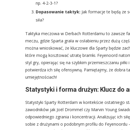
np. 4-2-3-1?
Dopasowanie taktyk:
Jak formacje te będą ze s
siła?
Taktyka meczowa w Derbach Rotterdamu to zawsze fas
meczu, gdzie Sparta grała w osłabieniu przez dużą częś
można wnioskować, że kluczowe dla Sparty będzie zacho
które mogą kosztować utratę bramki. Feyenoord natomi
styl gry, opierając się na szybkim przemieszczaniu piłki
potwierdza ich siłę ofensywną. Pamiętajmy, że dobra t
umiejętnościach!
Statystyki i forma drużyn: Klucz do 
Statystyki Sparty Rotterdam w kontekście ostatniego s
zawodników jak Joël Drommel czy Marvin Young świadc
odpowiedniego zgrania i koncentracji. Analizując ich s
sobie z drużynami o podobnym profilu do Feyenoordu – 