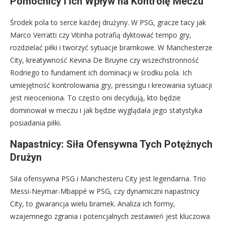
Pomocnicy i Ich Wpływ na Kontrolę Meczu
Środek pola to serce każdej drużyny. W PSG, gracze tacy jak
Marco Verratti czy Vitinha potrafią dyktować tempo gry,
rozdzielać piłki i tworzyć sytuacje bramkowe. W Manchesterze
City, kreatywność Kevina De Bruyne czy wszechstronność
Rodriego to fundament ich dominacji w środku pola. Ich
umiejętność kontrolowania gry, pressingu i kreowania sytuacji
jest nieoceniona. To często oni decydują, kto będzie
dominował w meczu i jak będzie wyglądała jego statystyka
posiadania piłki.
Napastnicy: Siła Ofensywna Tych Potężnych
Drużyn
Siła ofensywna PSG i Manchesteru City jest legendarna. Trio
Messi-Neymar-Mbappé w PSG, czy dynamiczni napastnicy
City, to gwarancja wielu bramek. Analiza ich formy,
wzajemnego zgrania i potencjalnych zestawień jest kluczowa