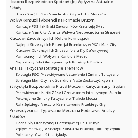
Historia Bezpośrednich Spotkań i Jej Wpływ na Aktualne
Składy
Bilans Starć PSG vs Manchester City w Lidze Mistrzów
Wpływ Kontuzji i Absencji na Formacje Drużyn
Kontuzje PSG: Jak Braki Zawodników Kształtują Skład
Kontuzje Man City: Analiza Wpływu Nieobecności na Strategię
Kluczowi Zawodnicy i Ich Rola w Formacjach
Najlepsi Strzelcy i Ich Potencjał Bramkowy w PSG i Man City
Kluczowi Obrońcy i Ich Znaczenie dla Siły Defensywnej
Pomocnicy i Ich Wpływ na Kontrolę Meczu
Napastnicy: Siła Ofensywna Tych Potężnych Drużyn
Analiza Taktyczna i Strategie Trenerów
Strategia PSG: Przewidywane Ustawienie i Zmiany Taktyczne
Strategia Man City: Jak Guardiola Może Zaskoczyć Rywala
Statystyki Bezpośrednio Przed Meczem: Karty, Zmiany i Sędzia
Przewidywane Kartki Żółte i Czerwone w Intensywnym Starciu
Potencjalne Zmiany Taktyczne w Trakcie Meczu
Rola Sędziego Meczu w Kształtowaniu Przebiegu Gry
Przewidywania i Typowanie Meczu na Podstawie Analizy
Składów
Ocena Siły Ofensywnej i Defensywnej Obu Drużyn
Wpływ Przewagi Własnego Boiska na Prawdopodobny Wynik
Polecamy również te artykuły: