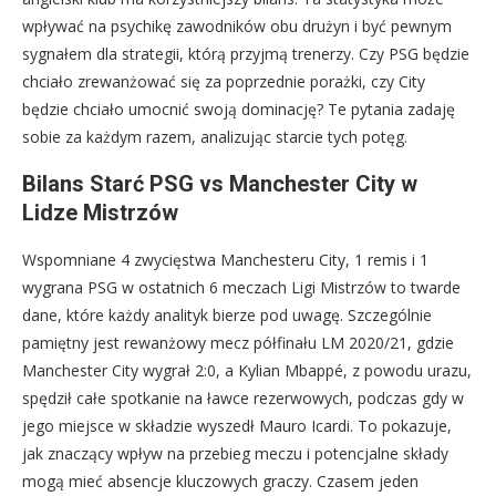
wpływać na psychikę zawodników obu drużyn i być pewnym
sygnałem dla strategii, którą przyjmą trenerzy. Czy PSG będzie
chciało zrewanżować się za poprzednie porażki, czy City
będzie chciało umocnić swoją dominację? Te pytania zadaję
sobie za każdym razem, analizując starcie tych potęg.
Bilans Starć PSG vs Manchester City w
Lidze Mistrzów
Wspomniane 4 zwycięstwa Manchesteru City, 1 remis i 1
wygrana PSG w ostatnich 6 meczach Ligi Mistrzów to twarde
dane, które każdy analityk bierze pod uwagę. Szczególnie
pamiętny jest rewanżowy mecz półfinału LM 2020/21, gdzie
Manchester City wygrał 2:0, a Kylian Mbappé, z powodu urazu,
spędził całe spotkanie na ławce rezerwowych, podczas gdy w
jego miejsce w składzie wyszedł Mauro Icardi. To pokazuje,
jak znaczący wpływ na przebieg meczu i potencjalne składy
mogą mieć absencje kluczowych graczy. Czasem jeden