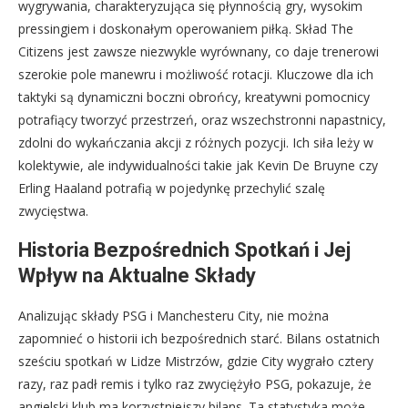
wygrywania, charakteryzująca się płynnością gry, wysokim
pressingiem i doskonałym operowaniem piłką. Skład The
Citizens jest zawsze niezwykle wyrównany, co daje trenerowi
szerokie pole manewru i możliwość rotacji. Kluczowe dla ich
taktyki są dynamiczni boczni obrońcy, kreatywni pomocnicy
potrafiący tworzyć przestrzeń, oraz wszechstronni napastnicy,
zdolni do wykańczania akcji z różnych pozycji. Ich siła leży w
kolektywie, ale indywidualności takie jak Kevin De Bruyne czy
Erling Haaland potrafią w pojedynkę przechylić szalę
zwycięstwa.
Historia Bezpośrednich Spotkań i Jej
Wpływ na Aktualne Składy
Analizując składy PSG i Manchesteru City, nie można
zapomnieć o historii ich bezpośrednich starć. Bilans ostatnich
sześciu spotkań w Lidze Mistrzów, gdzie City wygrało cztery
razy, raz padł remis i tylko raz zwyciężyło PSG, pokazuje, że
angielski klub ma korzystniejszy bilans. Ta statystyka może