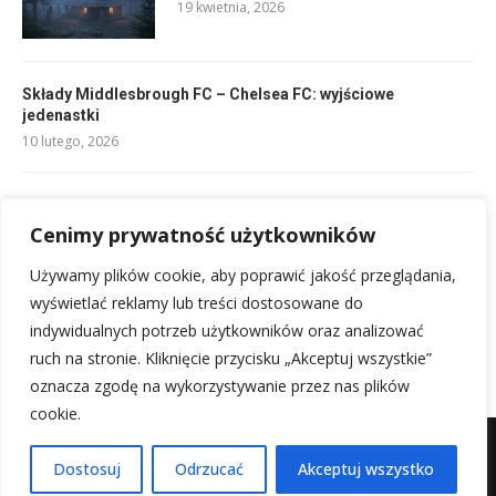
19 kwietnia, 2026
Składy Middlesbrough FC – Chelsea FC: wyjściowe
jedenastki
10 lutego, 2026
Składy: Fulham – Chelsea: Analiza wyjściowych jedenastek
10 lutego, 2026
Cenimy prywatność użytkowników
Używamy plików cookie, aby poprawić jakość przeglądania,
Rankingi Wisła Płock: Aktualna pozycja w tabeli ligowej
wyświetlać reklamy lub treści dostosowane do
11 lutego, 2026
indywidualnych potrzeb użytkowników oraz analizować
ruch na stronie. Kliknięcie przycisku „Akceptuj wszystkie”
oznacza zgodę na wykorzystywanie przez nas plików
cookie.
Mapa witryny
Kontakt z nami
Dostosuj
Odrzucać
Akceptuj wszystko
@2025 - Wszystkie prawa zastrzeżone.