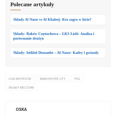
Polecane artykuły
Składy Al Nassr vs Al Khaleej: Kto zagra w hicie?
Składy: Raków Częstochowa – ŁKS Łódź: Analiza i
porównanie drużyn
Składy: Istiklol Duszanbe – Al-Nassr: Kadry i gwiazdy
LIGA MISTRZÓW
MANCHESTER CITY
PSG
SKŁADY MECZOWE
OSKA