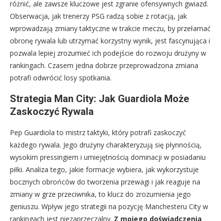
różnić, ale zawsze kluczowe jest zgranie ofensywnych gwiazd.
Obserwacja, jak trenerzy PSG radzą sobie z rotacją, jak
wprowadzają zmiany taktyczne w trakcie meczu, by przełamać
obronę rywala lub utrzymać korzystny wynik, jest fascynująca i
pozwala lepiej zrozumieć ich podejście do rozwoju drużyny w
rankingach. Czasem jedna dobrze przeprowadzona zmiana
potrafi odwrócić losy spotkania.
Strategia Man City: Jak Guardiola Może
Zaskoczyć Rywala
Pep Guardiola to mistrz taktyki, który potrafi zaskoczyć
każdego rywala. Jego drużyny charakteryzują się płynnością,
wysokim pressingiem i umiejętnością dominacji w posiadaniu
piłki. Analiza tego, jakie formacje wybiera, jak wykorzystuje
bocznych obrońców do tworzenia przewagi i jak reaguje na
zmiany w grze przeciwnika, to klucz do zrozumienia jego
geniuszu. Wpływ jego strategii na pozycję Manchesteru City w
rankingach jest niezaprzeczalny.
Z mojego doświadczenia