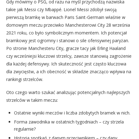
Gdy mówimy o PSG, od razu na myśl przychodzą nazwiska
takie jak Messi czy Mbappé. Lionel Messi zdobył swoją
pierwszą bramkę w barwach Paris Saint-Germain właśnie w
domowym meczu przeciwko Manchesterowi City 28 września
2021 roku, co było symbolicznym momentem. Ich potencjał
bramkowy jest ogromny i stanowi o sile ofensywnej paryżan.
Po stronie Manchesteru City, gracze tacy jak Erling Haaland
czy wcześniejsi kluczowi strzelcy, zawsze stanowią zagrożenie
dla każdej defensywy. Ich skuteczność jest często kluczowa
dla zwycięstw, a ich obecność w składzie znacząco wpływa na
rankingi strzelców.
Oto czego warto szukać analizując potencjalnych najlepszych
strzelców w takim meczu:
Ostatnie wyniki meczów i liczba zdobytych bramek w nich.
Forma zawodnika w ostatnich tygodniach – czy strzela
regularnie?
Historia spotkań z danym przeciwnikiem – czy dany