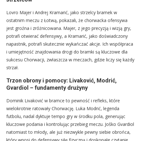
Lovro Majer i Andrej Kramarić, jako strzelcy bramek w
ostatnim meczu z Łotwą, pokazali, że chorwacka ofensywa
jest groźna i zróżnicowana. Majer, z jego precyzją i wizją gry,
potrafi otwierać defensywy, a Kramarić, jako doświadczony
napastnik, potrafi skutecznie wykańczać akcje. Ich współpraca
i umiejętność znajdowania drogi do bramki są kluczowe dla
sukcesu Chorwacji, zwłaszcza w meczach, gdzie liczy się każdy
strzał.
Trzon obrony i pomocy: Livaković, Modrić,
Gvardiol – fundamenty drużyny
Dominik Livaković w bramce to pewność i refleks, które
wielokrotnie ratowały Chorwację. Luka Modrić, legenda
futbolu, nadal dyktuje tempo gry w środku pola, generując
kluczowe podania i kontrolując przebieg meczu. Joško Gvardiol
natomiast to młody, ale już niezwykle pewny siebie obrońca,
który wnosi do defensywy siłę fizyczną i doskonałe czytanie