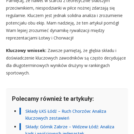
Pamiętaj, że nawet w starciu z teoretycznie słabszym
przeciwnikiem, niespodzianki w piłce nożnej zdarzają się
regularnie. Kluczem jest jednak solidna analiza i zrozumienie
potencjału obu ekip. Mam nadzieję, że ten artykuł pomógł
Wam lepiej zrozumieć dynamikę rywalizacji między
reprezentacjami Łotwy i Chorwacji!
Kluczowy wniosek:
Zawsze pamiętaj, że głębia składu i
doświadczenie kluczowych zawodników są często decydujące
dla długoterminowych wyników drużyny w rankingach
sportowych.
Polecamy również te artykuły:
Składy ŁKS Łódź – Ruch Chorzów: Analiza
kluczowych zestawień
Składy: Górnik Zabrze – Widzew Łódź: Analiza
kadr i wyjściowych jedenastek