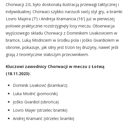
Chorwacji 2:0, było doskonałą ilustracją przewagi taktycznej i
indywidualnej. Chorwaci szybko narzucili swój styl gry, a bramki
Lovro Majera (7′) i Andreja Kramaricia (16′) już w pierwszej
połowie praktycznie rozstrzygnęły losy meczu. Obserwacja
wyjściowego składu Chorwacji z Dominikem Livakoviciem w
bramce, Luką Modriciem w środku pola i Joško Gvardiolem w
obronie, pokazuje, jak silny jest trzon tej drużyny, nawet jeśli
grają z teoretycznie słabszym przeciwnikiem.
Kluczowi zawodnicy Chorwacji w meczu z Łotwą
(18.11.2023):
Dominik Livaković (bramkarz)
Luka Modrić (pomocnik)
Joško Gvardiol (obrońca)
Lovro Majer (strzelec bramki)
Andrej Kramarić (strzelec bramki)