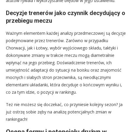
atutów rywala i wykorzystanie błędów w jego ustawieniu.
Decyzje trenerów jako czynnik decydujący o
przebiegu meczu
Ważnym elementem każdej analizy przedmeczowej są decyzje
podejmowane przez trenerów. Zarówno w przypadku
Chorwacji, jak i Łotwy, wybór wyjściowego składu, taktyki i
dokonywane zmiany w trakcie meczu mogą diametralnie
wpłynąć na jego przebieg. Doświadczenie trenerów, ich
umiejętność adaptacji do sytuacji na boisku oraz znajomość
mocnych i słabych stron przeciwnika, są nieodłącznymi
elementami układanki, która decyduje o końcowym wyniku i,
co za tym idzie, o pozycji w rankingu.
Też nie możesz się doczekać, co przyniesie kolejny sezon? Ja
już ostrzę sobie zęby na analizę potencjalnych zmian w
rankingach!
Ocena formy i potencjału drużyn w