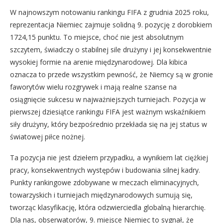
W najnowszym notowaniu rankingu FIFA z grudnia 2025 roku,
reprezentacja Niemiec zajmuje solidną 9. pozycję z dorobkiem
1724,15 punktu. To miejsce, choć nie jest absolutnym
szczytem, świadczy o stabilnej sile drużyny i jej konsekwentnie
wysokiej formie na arenie międzynarodowej. Dla kibica
oznacza to przede wszystkim pewność, że Niemcy są w gronie
faworytów wielu rozgrywek i mają realne szanse na
osiągnięcie sukcesu w najważniejszych turniejach. Pozycja w
pierwszej dziesiątce rankingu FIFA jest ważnym wskaźnikiem
siły drużyny, który bezpośrednio przekłada się na jej status w
światowej piłce nożnej.
Ta pozycja nie jest dziełem przypadku, a wynikiem lat ciężkiej
pracy, konsekwentnych występów i budowania silnej kadry.
Punkty rankingowe zdobywane w meczach eliminacyjnych,
towarzyskich i turniejach międzynarodowych sumują się,
tworząc klasyfikację, która odzwierciedla globalną hierarchię.
Dla nas, obserwatorów, 9. miejsce Niemiec to sygnał, że