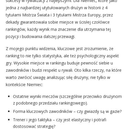
sukcesy w rywalizacji z najlepszymi. Dla Niemiec, które jako
jedna z najbardziej utytułowanych drużyn w historii z 4
tytułami Mistrza Świata i 3 tytułami Mistrza Europy, przez
dekady gwarantowała sobie miejsce w ścisłej czołówce
rankingów, każdy wynik ma znaczenie dla utrzymania tej
pozycji i budowania dalszej przewagi.
Z mojego punktu widzenia, kluczowe jest zrozumienie, że
ranking to nie tylko statystyka, ale też psychologiczny aspekt
gry. Wysokie miejsce w rankingu buduje pewność siebie u
zawodników i budzi respekt u rywali. Oto kilka rzeczy, na które
warto zwrócić uwagę analizując siłę drużyny, nie tylko w
kontekście Niemiec:
Ostatnie wyniki meczów (szczególnie przeciwko drużynom
z podobnego przedziału rankingowego).
Forma kluczowych zawodników – czy gwiazdy są w gazie?
Trener i jego taktyka – czy jest elastyczny i potrafi
dostosować strategię?