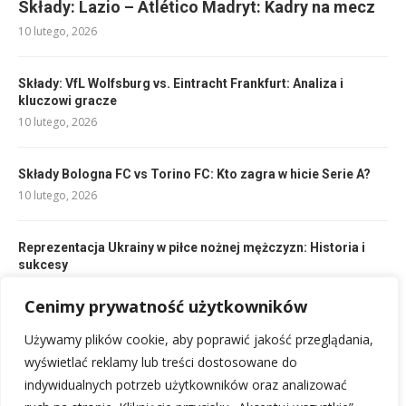
Składy: Lazio – Atlético Madryt: Kadry na mecz
10 lutego, 2026
Składy: VfL Wolfsburg vs. Eintracht Frankfurt: Analiza i
kluczowi gracze
10 lutego, 2026
Składy Bologna FC vs Torino FC: Kto zagra w hicie Serie A?
10 lutego, 2026
Reprezentacja Ukrainy w piłce nożnej mężczyzn: Historia i
sukcesy
24 lutego, 2026
Cenimy prywatność użytkowników
Reprezentacja Ukrainy w siatkówce skład: Aktualna kadra
Używamy plików cookie, aby poprawić jakość przeglądania,
narodowa
wyświetlać reklamy lub treści dostosowane do
19 lutego, 2026
indywidualnych potrzeb użytkowników oraz analizować