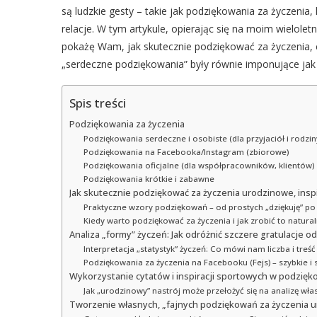
są ludzkie gesty – takie jak podziękowania za życzeni
relacje. W tym artykule, opierając się na moim wielol
pokażę Wam, jak skutecznie podziękować za życzenia, c
„serdeczne podziękowania” były równie imponujące jak 
Spis treści
Podziękowania za życzenia
Podziękowania serdeczne i osobiste (dla przyjaciół i rodzin
Podziękowania na Facebooka/Instagram (zbiorowe)
Podziękowania oficjalne (dla współpracowników, klientów)
Podziękowania krótkie i zabawne
Jak skutecznie podziękować za życzenia urodzinowe, ins
Praktyczne wzory podziękowań – od prostych „dziękuję” 
Kiedy warto podziękować za życzenia i jak zrobić to natur
Analiza „formy” życzeń: Jak odróżnić szczere gratulacje o
Interpretacja „statystyk” życzeń: Co mówi nam liczba i tr
Podziękowania za życzenia na Facebooku (Fejs) – szybkie i 
Wykorzystanie cytatów i inspiracji sportowych w podzięk
Jak „urodzinowy” nastrój może przełożyć się na analizę wła
Tworzenie własnych, „fajnych podziękowań za życzenia 