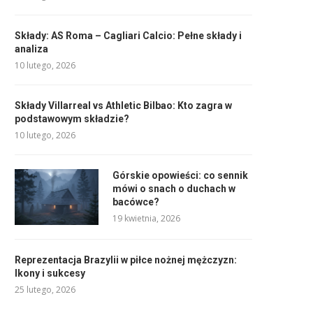
Składy: AS Roma – Cagliari Calcio: Pełne składy i
analiza
10 lutego, 2026
Składy Villarreal vs Athletic Bilbao: Kto zagra w
podstawowym składzie?
10 lutego, 2026
Górskie opowieści: co sennik
mówi o snach o duchach w
bacówce?
19 kwietnia, 2026
Reprezentacja Brazylii w piłce nożnej mężczyzn:
Ikony i sukcesy
25 lutego, 2026