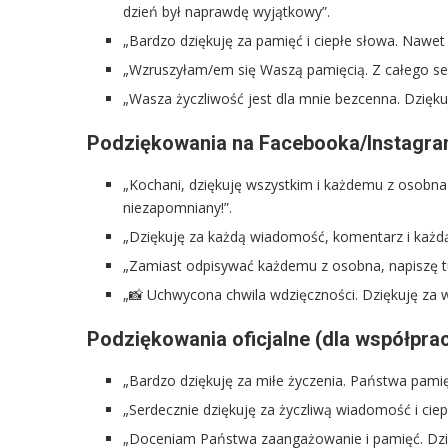
dzień był naprawdę wyjątkowy”.
„Bardzo dziękuję za pamięć i ciepłe słowa. Nawet ni
„Wzruszyłam/em się Waszą pamięcią. Z całego serc
„Wasza życzliwość jest dla mnie bezcenna. Dziękuję
Podziękowania na Facebooka/Instagra
„Kochani, dziękuję wszystkim i każdemu z osobna
niezapomniany!”.
„Dziękuję za każdą wiadomość, komentarz i każdą 
„Zamiast odpisywać każdemu z osobna, napiszę tu
„📸 Uchwycona chwila wdzięczności. Dziękuję za ws
Podziękowania oficjalne (dla współpra
„Bardzo dziękuję za miłe życzenia. Państwa pamię
„Serdecznie dziękuję za życzliwą wiadomość i ciep
„Doceniam Państwa zaangażowanie i pamięć. Dzię