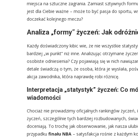
miejsca na sztuczne zagrania. Zamiast sztywnych formuł
jest dla Ciebie ważne – może to być pasja do sportu, 
doczekać kolejnego meczu?
Analiza „formy” życzeń: Jak odróżni
Każdy doświadczony kibic wie, że nie wszystkie statyst
bardziej „w punkt” niż inne. Analizując otrzymane życze
osobiste odniesienia? Czy pojawiają się w nich nawiąz
detale świadczą o tym, że osoba, która je wysłała, pośw
akcja zawodnika, która naprawdę robi różnicę.
Interpretacja „statystyk” życzeń: Co m
wiadomości
Chociaż nie prowadzimy oficjalnych rankingów życzeń, i
życzeń, szczególnie tych bardziej rozbudowanych, świad
doceniają. To trochę jak obserwowanie, jak nasza ulubio
przypadku
finału NBA
– satysfakcja rośnie z każdym 