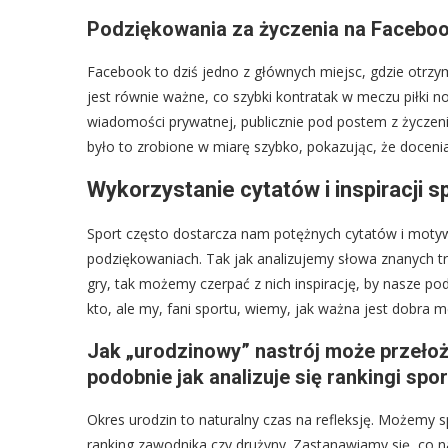
Podziękowania za życzenia na Facebook
Facebook to dziś jedno z głównych miejsc, gdzie otrzy
jest równie ważne, co szybki kontratak w meczu piłki n
wiadomości prywatnej, publicznie pod postem z życzen
było to zrobione w miarę szybko, pokazując, że docenia
Wykorzystanie cytatów i inspiracji
Sport często dostarcza nam potężnych cytatów i moty
podziękowaniach. Tak jak analizujemy słowa znanych tr
gry, tak możemy czerpać z nich inspirację, by nasze po
kto, ale my, fani sportu, wiemy, jak ważna jest dobra m
Jak „urodzinowy” nastrój może przełoży
podobnie jak analizuje się rankingi spo
Okres urodzin to naturalny czas na refleksję. Możemy 
ranking zawodnika czy drużyny. Zastanawiamy się, co n