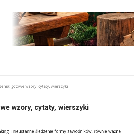
enia: gotowe wzory, cytaty, wierszyki
we wzory, cytaty, wierszyki
ankingi i nieustanne śledzenie formy zawodników, równie ważne