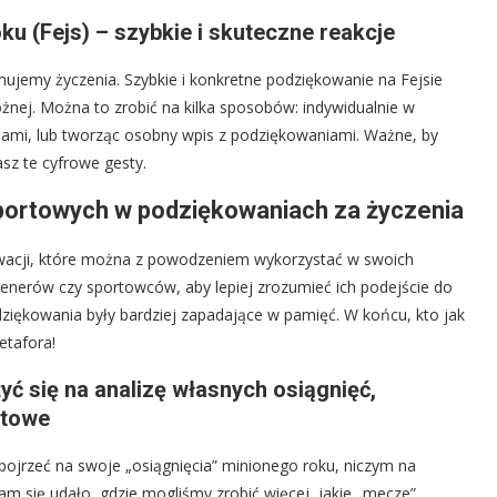
u (Fejs) – szybkie i skuteczne reakcje
mujemy życzenia. Szybkie i konkretne podziękowanie na Fejsie
ożnej. Można to zrobić na kilka sposobów: indywidualnie w
iami, lub tworząc osobny wpis z podziękowaniami. Ważne, by
sz te cyfrowe gesty.
 sportowych w podziękowaniach za życzenia
wacji, które można z powodzeniem wykorzystać w swoich
enerów czy sportowców, aby lepiej zrozumieć ich podejście do
dziękowania były bardziej zapadające w pamięć. W końcu, kto jak
etafora!
ć się na analizę własnych osiągnięć,
rtowe
spojrzeć na swoje „osiągnięcia” minionego roku, niczym na
am się udało, gdzie mogliśmy zrobić więcej, jakie „mecze”