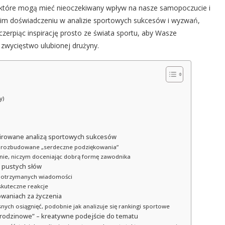
a, które mogą mieć nieoczekiwany wpływ na nasze samopoczucie i
etnim doświadczeniu w analizie sportowych sukcesów i wyzwań,
zerpiąc inspirację prosto ze świata sportu, aby Wasze
zwycięstwo ulubionej drużyny.
y)
pirowane analizą sportowych sukcesów
po rozbudowane „serdeczne podziękowania”
alnie, niczym doceniając dobrą formę zawodnika
d pustych słów
eść otrzymanych wiadomości
skuteczne reakcje
owaniach za życzenia
snych osiągnięć, podobnie jak analizuje się rankingi sportowe
urodzinowe” – kreatywne podejście do tematu