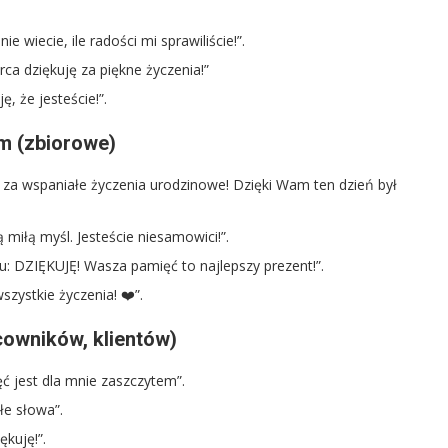
e wiecie, ile radości mi sprawiliście!”.
a dziękuję za piękne życzenia!”
, że jesteście!”.
m (zbiorowe)
 za wspaniałe życzenia urodzinowe! Dzięki Wam ten dzień był
miłą myśl. Jesteście niesamowici!”.
: DZIĘKUJĘ! Wasza pamięć to najlepszy prezent!”.
zystkie życzenia! ❤️”.
cowników, klientów)
ć jest dla mnie zaszczytem”.
łe słowa”.
kuję!”.