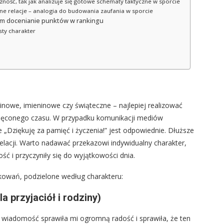
ność, tak jak analizuje się gotowe schematy taktyczne w sporcie
ne relacje – analogia do budowania zaufania w sporcie
ym docenianie punktów w rankingu
sty charakter
nowe, imieninowe czy świąteczne – najlepiej realizować
więconego czasu. W przypadku komunikacji mediów
„Dziękuję za pamięć i życzenia!” jest odpowiednie. Dłuższe
elacji. Warto nadawać przekazowi indywidualny charakter,
ść i przyczyniły się do wyjątkowości dnia.
kowań, podzielone według charakteru:
 przyjaciół i rodziny)
a wiadomość sprawiła mi ogromną radość i sprawiła, że ten