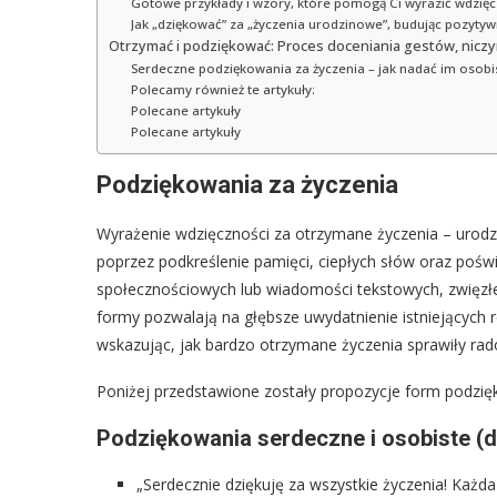
Gotowe przykłady i wzory, które pomogą Ci wyrazić wdzięcz
Jak „dziękować” za „życzenia urodzinowe”, budując pozytyw
Otrzymać i podziękować: Proces doceniania gestów, nicz
Serdeczne podziękowania za życzenia – jak nadać im osobi
Polecamy również te artykuły:
Polecane artykuły
Polecane artykuły
Podziękowania za życzenia
Wyrażenie wdzięczności za otrzymane życzenia – urodzi
poprzez podkreślenie pamięci, ciepłych słów oraz poś
społecznościowych lub wiadomości tekstowych, zwięzłe 
formy pozwalają na głębsze uwydatnienie istniejących r
wskazując, jak bardzo otrzymane życzenia sprawiły rado
Poniżej przedstawione zostały propozycje form podzię
Podziękowania serdeczne i osobiste (dla
„Serdecznie dziękuję za wszystkie życzenia! Każd