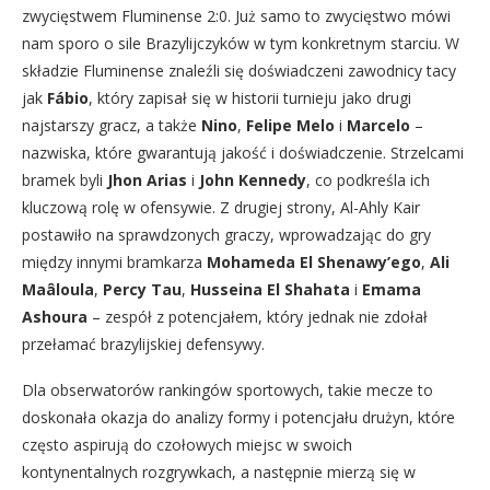
zwycięstwem Fluminense 2:0. Już samo to zwycięstwo mówi
nam sporo o sile Brazylijczyków w tym konkretnym starciu. W
składzie Fluminense znaleźli się doświadczeni zawodnicy tacy
jak
Fábio
, który zapisał się w historii turnieju jako drugi
najstarszy gracz, a także
Nino
,
Felipe Melo
i
Marcelo
–
nazwiska, które gwarantują jakość i doświadczenie. Strzelcami
bramek byli
Jhon Arias
i
John Kennedy
, co podkreśla ich
kluczową rolę w ofensywie. Z drugiej strony, Al-Ahly Kair
postawiło na sprawdzonych graczy, wprowadzając do gry
między innymi bramkarza
Mohameda El Shenawy’ego
,
Ali
Maâloula
,
Percy Tau
,
Husseina El Shahata
i
Emama
Ashoura
– zespół z potencjałem, który jednak nie zdołał
przełamać brazylijskiej defensywy.
Dla obserwatorów rankingów sportowych, takie mecze to
doskonała okazja do analizy formy i potencjału drużyn, które
często aspirują do czołowych miejsc w swoich
kontynentalnych rozgrywkach, a następnie mierzą się w