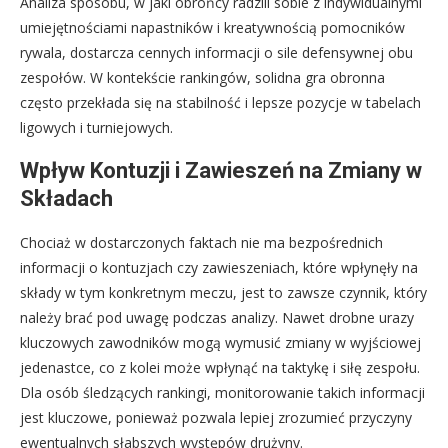
Analiza sposobu, w jaki obrońcy radzili sobie z indywidualnymi
umiejętnościami napastników i kreatywnością pomocników
rywala, dostarcza cennych informacji o sile defensywnej obu
zespołów. W kontekście rankingów, solidna gra obronna
często przekłada się na stabilność i lepsze pozycje w tabelach
ligowych i turniejowych.
Wpływ Kontuzji i Zawieszeń na Zmiany w
Składach
Chociaż w dostarczonych faktach nie ma bezpośrednich
informacji o kontuzjach czy zawieszeniach, które wpłynęły na
składy w tym konkretnym meczu, jest to zawsze czynnik, który
należy brać pod uwagę podczas analizy. Nawet drobne urazy
kluczowych zawodników mogą wymusić zmiany w wyjściowej
jedenastce, co z kolei może wpłynąć na taktykę i siłę zespołu.
Dla osób śledzących rankingi, monitorowanie takich informacji
jest kluczowe, ponieważ pozwala lepiej zrozumieć przyczyny
ewentualnych słabszych występów drużyny.