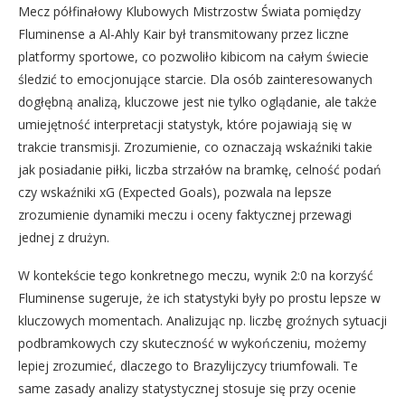
Mecz półfinałowy Klubowych Mistrzostw Świata pomiędzy
Fluminense a Al-Ahly Kair był transmitowany przez liczne
platformy sportowe, co pozwoliło kibicom na całym świecie
śledzić to emocjonujące starcie. Dla osób zainteresowanych
dogłębną analizą, kluczowe jest nie tylko oglądanie, ale także
umiejętność interpretacji statystyk, które pojawiają się w
trakcie transmisji. Zrozumienie, co oznaczają wskaźniki takie
jak posiadanie piłki, liczba strzałów na bramkę, celność podań
czy wskaźniki xG (Expected Goals), pozwala na lepsze
zrozumienie dynamiki meczu i oceny faktycznej przewagi
jednej z drużyn.
W kontekście tego konkretnego meczu, wynik 2:0 na korzyść
Fluminense sugeruje, że ich statystyki były po prostu lepsze w
kluczowych momentach. Analizując np. liczbę groźnych sytuacji
podbramkowych czy skuteczność w wykończeniu, możemy
lepiej zrozumieć, dlaczego to Brazylijczycy triumfowali. Te
same zasady analizy statystycznej stosuje się przy ocenie