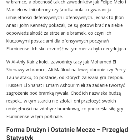
w bramce, a obecność takich zawodników jak Felipe Melo i
Marcelo w linii obrony czy środka pola to gwarancja
umiejętności defensywnych i ofensywnych. Jednak to Jhon
Arias i John Kennedy pokazali, że są gotowi brać na siebie
odpowiedzialność za strzelanie bramek, co czyni ich
kluczowymi postaciami dla ofensywnych poczynań
Fluminense. Ich skuteczność w tym meczu była decydująca.
W Al-Ahly Kair z kolei, zawodnicy tacy jak Mohamed El
Shenawy w bramce, Ali Maâloul na lewej obronie czy Percy
Tau w ataku, to postacie, od których zależała gra zespołu.
Hussein El Shahat i Emam Ashour mieli za zadanie tworzyć
zagrożenie pod bramką rywala. Choć ich nazwiska budzą
respekt, w tym starciu nie zdołali oni przełożyć swoich
umiejętności na zdobycz bramkową, co podkreśla siłę gry
Fluminense w tym półfinale.
Forma Drużyn i Ostatnie Mecze – Przegląd
Statystyk