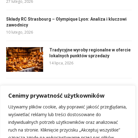
27 lutego, 2026
Składy RC Strasbourg – Olympique Lyon: Analiza i kluczowi
zawodnicy
10 lutego, 2026
Tradycyjne wyroby regionalne w ofercie
lokalnych punktów sprzedaży
14 lipca, 2026
Składy Aston Villa vs Hibernian: Ostateczne składy meczowe
10 lutego, 2026
Cenimy prywatność użytkowników
Używamy plików cookie, aby poprawić jakość przeglądania,
Sennik lew: symbol siły – co oznacza lew we śnie?
wyświetlać reklamy lub treści dostosowane do
1 marca, 2026
indywidualnych potrzeb użytkowników oraz analizować
ruch na stronie. Kliknięcie przycisku „Akceptuj wszystkie”
oznacza zgodę na wykorzystywanie przez nas plików