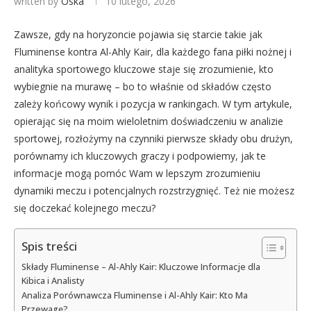
written by
Oska
10 lutego, 2026
Zawsze, gdy na horyzoncie pojawia się starcie takie jak
Fluminense kontra Al-Ahly Kair, dla każdego fana piłki nożnej i
analityka sportowego kluczowe staje się zrozumienie, kto
wybiegnie na murawę – bo to właśnie od składów często
zależy końcowy wynik i pozycja w rankingach. W tym artykule,
opierając się na moim wieloletnim doświadczeniu w analizie
sportowej, rozłożymy na czynniki pierwsze składy obu drużyn,
porównamy ich kluczowych graczy i podpowiemy, jak te
informacje mogą pomóc Wam w lepszym zrozumieniu
dynamiki meczu i potencjalnych rozstrzygnięć. Też nie możesz
się doczekać kolejnego meczu?
Spis treści
Składy Fluminense – Al-Ahly Kair: Kluczowe Informacje dla
Kibica i Analisty
Analiza Porównawcza Fluminense i Al-Ahly Kair: Kto Ma
Przewagę?