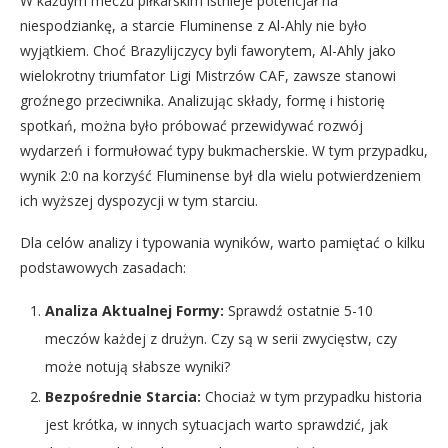
W każdym meczu piłkarskim istnieje potencjał na
niespodziankę, a starcie Fluminense z Al-Ahly nie było
wyjątkiem. Choć Brazylijczycy byli faworytem, Al-Ahly jako
wielokrotny triumfator Ligi Mistrzów CAF, zawsze stanowi
groźnego przeciwnika. Analizując składy, formę i historię
spotkań, można było próbować przewidywać rozwój
wydarzeń i formułować typy bukmacherskie. W tym przypadku,
wynik 2:0 na korzyść Fluminense był dla wielu potwierdzeniem
ich wyższej dyspozycji w tym starciu.
Dla celów analizy i typowania wyników, warto pamiętać o kilku
podstawowych zasadach:
Analiza Aktualnej Formy:
Sprawdź ostatnie 5-10
meczów każdej z drużyn. Czy są w serii zwycięstw, czy
może notują słabsze wyniki?
Bezpośrednie Starcia:
Chociaż w tym przypadku historia
jest krótka, w innych sytuacjach warto sprawdzić, jak