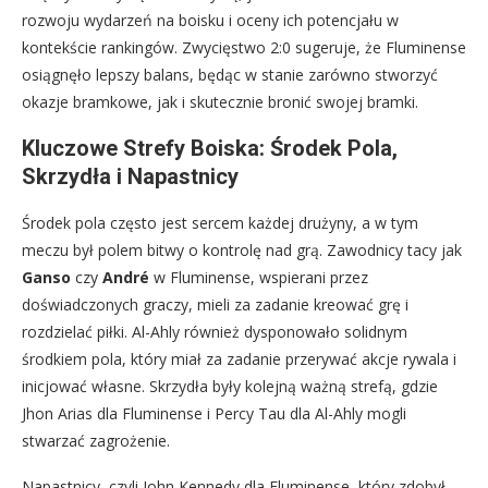
rozwoju wydarzeń na boisku i oceny ich potencjału w
kontekście rankingów. Zwycięstwo 2:0 sugeruje, że Fluminense
osiągnęło lepszy balans, będąc w stanie zarówno stworzyć
okazje bramkowe, jak i skutecznie bronić swojej bramki.
Kluczowe Strefy Boiska: Środek Pola,
Skrzydła i Napastnicy
Środek pola często jest sercem każdej drużyny, a w tym
meczu był polem bitwy o kontrolę nad grą. Zawodnicy tacy jak
Ganso
czy
André
w Fluminense, wspierani przez
doświadczonych graczy, mieli za zadanie kreować grę i
rozdzielać piłki. Al-Ahly również dysponowało solidnym
środkiem pola, który miał za zadanie przerywać akcje rywala i
inicjować własne. Skrzydła były kolejną ważną strefą, gdzie
Jhon Arias dla Fluminense i Percy Tau dla Al-Ahly mogli
stwarzać zagrożenie.
Napastnicy, czyli John Kennedy dla Fluminense, który zdobył