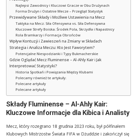
Najlepsi Zawodnicy i Kluczowi Gracze w Obu Drużynach
Forma Drużyn i Ostatnie Mecze – Przegląd Statystyk
Przewidywane Składy i Możliwe Ustawienia na Mecz
Taktyka na Mecz: Siła Ofensywna vs. Siła Defensywna
Kluczowe Strefy Boiska: Środek Pola, Skrzydła i Napastnicy
Rola Bramkarzy i Formacja Obrońców
Wpływ Kontuzji i Zawieszeń na Zmiany w Składach
Strategia i Analiza Meczu: Kto Jest Faworytem?
Potencjalne Niespodzianki i Typy Bukmacherskie
Gdzie Oglądać Mecz Fluminense – Al-Ahly Kair i Jak
Interpretować Statystyki?
Historia Spotkań i Powiązania Między Klubami
Polecamy również te artykuły:
Polecane artykuły
Polecane artykuły
Składy Fluminense – Al-Ahly Kair:
Kluczowe Informacje dla Kibica i Analisty
Mecz, który rozegrano 18 grudnia 2023 roku, był półfinałem
Klubowych Mistrzostw Świata FIFA w Dżuddzie i zakończył się