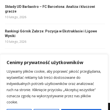
Składy UD Barbastro – FC Barcelona: Analiza i kluczowi
gracze
10 lutego, 2026
Rankingi Górnik Zabrze: Pozycja w Ekstraklasie i Ligowe
Wyniki
10 lutego, 2026
Składy Raki Częstochowa vs Piast Gliwice: Kto zagra w hicie?
10 lutego, 2026
Cenimy prywatność użytkowników
Używamy plików cookie, aby poprawić jakość przeglądania,
Instat Index: Poznaj rankingi sportowe i analizuj dane.
wyświetlać reklamy lub treści dostosowane do
13 lutego, 2026
indywidualnych potrzeb użytkowników oraz analizować
ruch na stronie. Kliknięcie przycisku „Akceptuj wszystkie”
oznacza zgodę na wykorzystywanie przez nas plików
cookie.