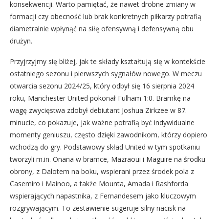
konsekwencji. Warto pamiętać, że nawet drobne zmiany w
formacji czy obecność lub brak konkretnych piłkarzy potrafią
diametralnie wpłynąć na siłę ofensywną i defensywną obu
drużyn.
Przyjrzyjmy się bliżej, jak te składy kształtują się w kontekście
ostatniego sezonu i pierwszych sygnałów nowego. W meczu
otwarcia sezonu 2024/25, który odbył się 16 sierpnia 2024
roku, Manchester United pokonał Fulham 1:0. Bramkę na
wagę zwycięstwa zdobył debiutant Joshua Zirkzee w 87.
minucie, co pokazuje, jak ważne potrafią być indywidualne
momenty geniuszu, często dzięki zawodnikom, którzy dopiero
wchodzą do gry. Podstawowy skład United w tym spotkaniu
tworzyli m.in. Onana w bramce, Mazraoui i Maguire na środku
obrony, z Dalotem na boku, wspierani przez środek pola z
Casemiro i Mainoo, a także Mounta, Amada i Rashforda
wspierających napastnika, z Fernandesem jako kluczowym
rozgrywającym. To zestawienie sugeruje silny nacisk na