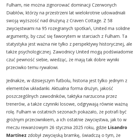
Fulham, nie można zignorować dominacji Czerwonych
Diabłów, którzy na przestrzeni lat wielokrotnie udowadniali
swoją wyższość nad drużyną z Craven Cottage. Z 58
zwycięstwami na 95 rozegranych spotkań, United ma solidne
argumenty, by czuć się faworytem w starciach z Fulham. Ta
statystyka jest ważna nie tylko z perspektywy historycznej, ale
także psychologicznej. Zawodnicy United mogą podświadomie
czuć pewność siebie, wiedząc, że mają tak dobre wyniki
przeciwko temu rywalowi.
Jednakże, w dzisiejszym futbolu, historia jest tylko jednym z
elementów układanki. Aktualna forma drużyn, jakość
poszczególnych zawodników, taktyka narzucona przez
trenerów, a także czynniki losowe, odgrywają równie ważną
rolę. Fulham w ostatnich sezonach pokazało, że potrafi być
groźnym przeciwnikiem, a ich ostatnie zwycięstwa, jak to w
meczu rewanżowym 26 stycznia 2025 roku, gdzie
Lisandro
Martínez
zdobył zwycięską bramkę, świadczą o tym, że