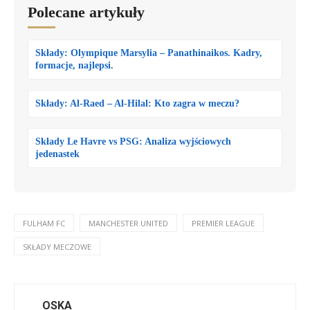
Polecane artykuły
Składy: Olympique Marsylia – Panathinaikos. Kadry,
formacje, najlepsi.
Składy: Al-Raed – Al-Hilal: Kto zagra w meczu?
Składy Le Havre vs PSG: Analiza wyjściowych
jedenastek
FULHAM FC
MANCHESTER UNITED
PREMIER LEAGUE
SKŁADY MECZOWE
OSKA