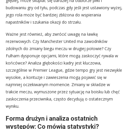
głębiej, może skupiać się bardziej na odbiorze piłki i
budowaniu gry od tyłu, podczas gdy jeśli jest ustawiony wyżej,
jego rola może być bardziej zbliżona do wspierania
napastników i szukania okazji do strzału.
Ważne jest również, aby zwrócić uwagę na ławkę
rezerwowych. Czy Manchester United ma zawodników
zdolnych do zmiany biegu meczu w drugiej połowie? Czy
Fulham dysponuje opcjami, które mogą zaskoczyć rywala w
końcówce? Analiza głębokości kadry jest kluczowa,
szczególnie w Premier League, gdzie tempo gry jest niezwykle
wysokie, a kontuzje i zawieszenia mogą pojawić się w
najmniej oczekiwanym momencie. Zmiany w składzie w
trakcie meczu, wymuszone przez sytuację na boisku lub chęć
zaskoczenia przeciwnika, często decydują o ostatecznym
wyniku.
Forma drużyn i analiza ostatnich
występów: Co mówią statystyki?