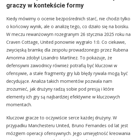
graczy w kontekście formy
Kiedy mówimy o ocenie bezpośrednich starć, nie chodzi tylko
o końcowy wynik, ale o analizę tego, co działo się na boisku.
W meczu rewanżowym rozegranym 26 stycznia 2025 roku na
Craven Cottage, United ponownie wygrało 1:0. Co ciekawe,
zwycięską bramkę dla zespołu prowadzonego przez Rubena
Amorima zdobył Lisandro Martínez. To pokazuje, że
defensywni zawodnicy również potrafią być kluczowi w
ofensywie, a stałe fragmenty gry lub błędy rywala mogą być
decydujące. Analiza takich momentów pozwala nam
zrozumieć, jak drużyny radzą sobie pod presją i które
elementy ich gry są najbardziej efektywne w kluczowych
momentach.
Kluczowi gracze to oczywiście serce każdej drużyny. W
przypadku Manchesteru United, Bruno Fernandes od lat jest
mózgiem operacji ofensywnych. Jego umiejętność kreowania