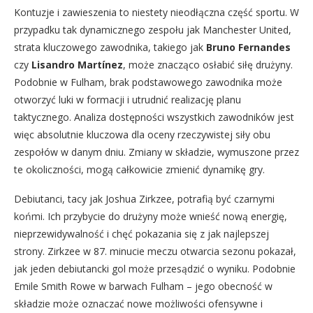
Kontuzje i zawieszenia to niestety nieodłączna część sportu. W
przypadku tak dynamicznego zespołu jak Manchester United,
strata kluczowego zawodnika, takiego jak
Bruno Fernandes
czy
Lisandro Martínez
, może znacząco osłabić siłę drużyny.
Podobnie w Fulham, brak podstawowego zawodnika może
otworzyć luki w formacji i utrudnić realizację planu
taktycznego. Analiza dostępności wszystkich zawodników jest
więc absolutnie kluczowa dla oceny rzeczywistej siły obu
zespołów w danym dniu. Zmiany w składzie, wymuszone przez
te okoliczności, mogą całkowicie zmienić dynamikę gry.
Debiutanci, tacy jak Joshua Zirkzee, potrafią być czarnymi
końmi. Ich przybycie do drużyny może wnieść nową energię,
nieprzewidywalność i chęć pokazania się z jak najlepszej
strony. Zirkzee w 87. minucie meczu otwarcia sezonu pokazał,
jak jeden debiutancki gol może przesądzić o wyniku. Podobnie
Emile Smith Rowe w barwach Fulham – jego obecność w
składzie może oznaczać nowe możliwości ofensywne i