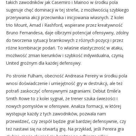
takich zawodników jak Casemiro i Mainoo w środku pola
sugeruje chęć dominacji w tej strefie, z możliwością szybkiego
przerywania akcji przeciwnika i inicjowania własnych. Z kolei
trio Mount, Amad i Rashford, wspierane przez kreatywność
Bruno Fernandesa, daje olbrzymi potencjał ofensywny, zdolny
do tworzenia sytuacji bramkowych z różnych pozycji i przez
różne kombinacje podań. To właśnie elastyczność w ataku,
możliwość zmian kierunków i szybkość indywidualna, czynią
United groźnym dla każdej defensywy.
Po stronie Fulham, obecność Andreasa Pereiry w środku pola
wnosi doświadczenie i umiejętność gry w destrukcji, ale też
potrafi zaskoczyć ofensywnymi zagraniami. Debiut Emile’a
Smith Rowe to z kolei sygnał, że trener szuka świeżości i
nowych pomysłów w ofensywie. Analiza formacji, w której
występuje każdy z tych zawodników, pozwala nam
przewidzieć, czy zespół będzie grał bardziej defensywnie, czy
też nastawi się na otwartą grę. Na przykład, jeśli Pereira gra