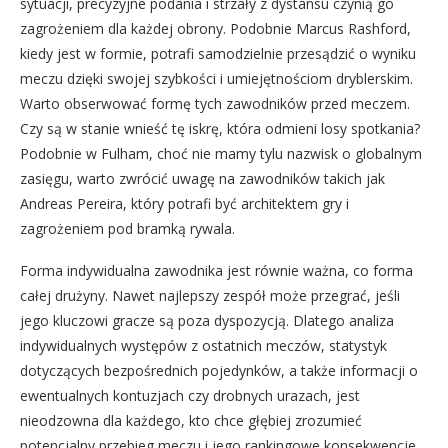
sytuacji, precyzyjne podania i strzały z dystansu czynią go
zagrożeniem dla każdej obrony. Podobnie Marcus Rashford,
kiedy jest w formie, potrafi samodzielnie przesądzić o wyniku
meczu dzięki swojej szybkości i umiejętnościom dryblerskim.
Warto obserwować formę tych zawodników przed meczem.
Czy są w stanie wnieść tę iskrę, która odmieni losy spotkania?
Podobnie w Fulham, choć nie mamy tylu nazwisk o globalnym
zasięgu, warto zwrócić uwagę na zawodników takich jak
Andreas Pereira, który potrafi być architektem gry i
zagrożeniem pod bramką rywala.
Forma indywidualna zawodnika jest równie ważna, co forma
całej drużyny. Nawet najlepszy zespół może przegrać, jeśli
jego kluczowi gracze są poza dyspozycją. Dlatego analiza
indywidualnych występów z ostatnich meczów, statystyk
dotyczących bezpośrednich pojedynków, a także informacji o
ewentualnych kontuzjach czy drobnych urazach, jest
nieodzowna dla każdego, kto chce głębiej zrozumieć
potencjalny przebieg meczu i jego rankingowe konsekwencje.