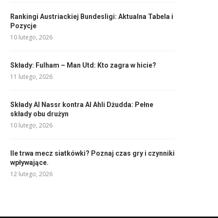
Rankingi Austriackiej Bundesligi: Aktualna Tabela i
Pozycje
10 lutego, 2026
Składy: Fulham – Man Utd: Kto zagra w hicie?
11 lutego, 2026
Składy Al Nassr kontra Al Ahli Dżudda: Pełne
składy obu drużyn
10 lutego, 2026
Ile trwa mecz siatkówki? Poznaj czas gry i czynniki
wpływające.
12 lutego, 2026