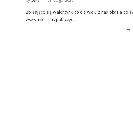
by
Oska
21 lutego, 2026
Zbliżające się Walentynki to dla wielu z nas okazja do
wyzwanie – jak połączyć …