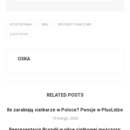
KOSZYKÓWKA
NBA
REKORDY PUNKTOWE
STATYSTYKI
OSKA
RELATED POSTS
Ile zarabiają siatkarze w Polsce? Pensje w PlusLidze
19 lutego, 2026
Reprezentacja Brazylii w piłce siatkowej mężczyzn: