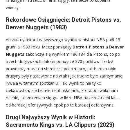
rankingami strzelców i analizą gry, te mecze to kopalnia
wiedzy.
Rekordowe Osiągnięcie: Detroit Pistons vs.
Denver Nuggets (1983)
Absolutny rekord najwyższego wyniku w historii NBA padł 13
grudnia 1983 roku. Mecz pomiędzy
Detroit Pistons
a
Denver
Nuggets
zakończył się wynikiem 186:184 dla Pistons, co po
trzech dogrywkach dało imponujące 370 punktów. To był
prawdziwy maraton strzelecki, pokazujący, jak bardzo obie
drużyny były nastawione na atak i jak trudne było zatrzymanie
rywala w tamtym spotkaniu. Taki wynik to nie tylko
ciekawostka, ale też element układanki, która pozwala nam
ocenić, jak zmieniała się gra w lidze NBA na przestrzeni lat –
od bardziej ofensywnych epok po te bardziej defensywne.
Drugi Najwyższy Wynik w Historii:
Sacramento Kings vs. LA Clippers (2023)