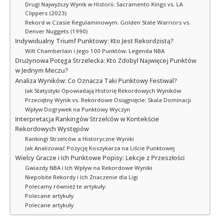
Drugi Najwyższy Wynik w Historii: Sacramento Kings vs. LA
Clippers (2023)
Rekord w Czasie Regulaminowym: Golden State Warriors vs.
Denver Nuggets (1990)
Indywidualny Triumf Punktowy: Kto Jest Rekordzistą?
Wilt Chamberlain i Jego 100 Punktów: Legenda NBA
Drużynowa Potęga Strzelecka: Kto Zdobyl Najwięcej Punktów
w Jednym Meczu?
Analiza Wyników: Co Oznacza Taki Punktowy Festiwal?
Jak Statystyki Opowiadają Historię Rekordowych Wyników
Przeciętny Wynik vs. Rekordowe Osiągnięcie: Skala Dominacji
Wpływ Dogrywek na Punktowy Wyczyn
Interpretacja Rankingów Strzelców w Kontekście
Rekordowych Występów
Rankingi Strzelców a Historyczne Wyniki
Jak Analizować Pozycję Koszykarza na Liście Punktowej
Wielcy Gracze i Ich Punktowe Popisy: Lekcje z Przeszłości
Gwiazdy NBA i Ich Wpływ na Rekordowe Wyniki
Niepobite Rekordy i Ich Znaczenie dla Ligi
Polecamy również te artykuły:
Polecane artykuły
Polecane artykuły