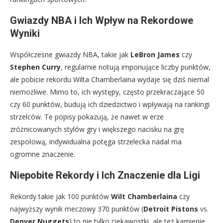
Gwiazdy NBA i Ich Wpływ na Rekordowe
Wyniki
Współczesne gwiazdy NBA, takie jak
LeBron James
czy
Stephen Curry
, regularnie notują imponujące liczby punktów,
ale pobicie rekordu Wilta Chamberlaina wydaje się dziś niemal
niemożliwe. Mimo to, ich występy, często przekraczające 50
czy 60 punktów, budują ich dziedzictwo i wpływają na rankingi
strzelców. Te popisy pokazują, że nawet w erze
zróżnicowanych stylów gry i większego nacisku na grę
zespołową, indywidualna potęga strzelecka nadal ma
ogromne znaczenie.
Niepobite Rekordy i Ich Znaczenie dla Ligi
Rekordy takie jak 100 punktów
Wilt Chamberlaina
czy
najwyższy wynik meczowy 370 punktów (
Detroit Pistons
vs.
Denver Nuggets
) to nie tylko ciekawostki, ale też kamienie