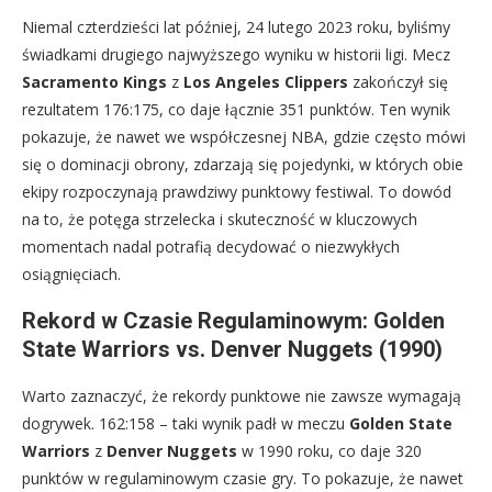
Niemal czterdzieści lat później, 24 lutego 2023 roku, byliśmy
świadkami drugiego najwyższego wyniku w historii ligi. Mecz
Sacramento Kings
z
Los Angeles Clippers
zakończył się
rezultatem 176:175, co daje łącznie 351 punktów. Ten wynik
pokazuje, że nawet we współczesnej NBA, gdzie często mówi
się o dominacji obrony, zdarzają się pojedynki, w których obie
ekipy rozpoczynają prawdziwy punktowy festiwal. To dowód
na to, że potęga strzelecka i skuteczność w kluczowych
momentach nadal potrafią decydować o niezwykłych
osiągnięciach.
Rekord w Czasie Regulaminowym: Golden
State Warriors vs. Denver Nuggets (1990)
Warto zaznaczyć, że rekordy punktowe nie zawsze wymagają
dogrywek. 162:158 – taki wynik padł w meczu
Golden State
Warriors
z
Denver Nuggets
w 1990 roku, co daje 320
punktów w regulaminowym czasie gry. To pokazuje, że nawet