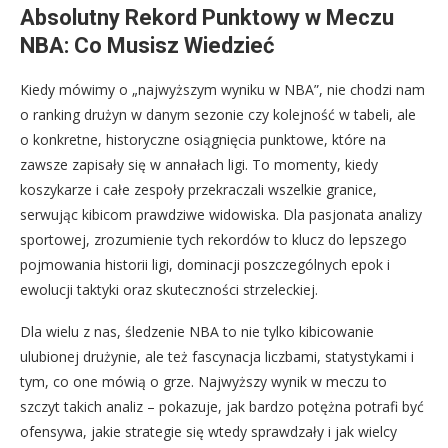
Absolutny Rekord Punktowy w Meczu
NBA: Co Musisz Wiedzieć
Kiedy mówimy o „najwyższym wyniku w NBA”, nie chodzi nam
o ranking drużyn w danym sezonie czy kolejność w tabeli, ale
o konkretne, historyczne osiągnięcia punktowe, które na
zawsze zapisały się w annałach ligi. To momenty, kiedy
koszykarze i całe zespoły przekraczali wszelkie granice,
serwując kibicom prawdziwe widowiska. Dla pasjonata analizy
sportowej, zrozumienie tych rekordów to klucz do lepszego
pojmowania historii ligi, dominacji poszczególnych epok i
ewolucji taktyki oraz skuteczności strzeleckiej.
Dla wielu z nas, śledzenie NBA to nie tylko kibicowanie
ulubionej drużynie, ale też fascynacja liczbami, statystykami i
tym, co one mówią o grze. Najwyższy wynik w meczu to
szczyt takich analiz – pokazuje, jak bardzo potężna potrafi być
ofensywa, jakie strategie się wtedy sprawdzały i jak wielcy