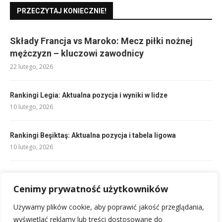
PRZECZYTAJ KONIECZNIE!
Składy Francja vs Maroko: Mecz piłki nożnej
mężczyzn – kluczowi zawodnicy
22 lutego, 2026
Rankingi Legia: Aktualna pozycja i wyniki w lidze
10 lutego, 2026
Rankingi Beşiktaş: Aktualna pozycja i tabela ligowa
10 lutego, 2026
Składy Legia – Stal Mielec: Kto zagra? Analiza jedenastek
10 lutego, 2026
Cenimy prywatność użytkowników
Używamy plików cookie, aby poprawić jakość przeglądania,
Składy Inter Miami i D.C. United: Analiza kadry meczowej
wyświetlać reklamy lub treści dostosowane do