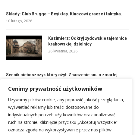
Składy: Club Brugge – Beşiktaş. Kluczowi gracze i taktyka.
10 lutego, 2026
Kazimierz: Odkryj żydowskie tajemnice
krakowskiej dzielnicy
26 kwietnia, 2026
Sennik nieboszczyk który ożył: Znaczenie snu o zmarłej
osobie
2 marca, 2026
Cenimy prywatność użytkowników
Używamy plików cookie, aby poprawić jakość przeglądania,
Rankingi Chojniczanka: Aktualna Pozycja w II Lidze
wyświetlać reklamy lub treści dostosowane do
10 lutego, 2026
indywidualnych potrzeb użytkowników oraz analizować
ruch na stronie. Kliknięcie przycisku „Akceptuj wszystkie”
oznacza zgodę na wykorzystywanie przez nas plików