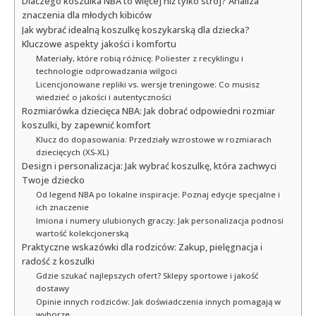
Dlaczego koszulka NBA to więcej niż tylko strój? Analiza
znaczenia dla młodych kibiców
Jak wybrać idealną koszulkę koszykarską dla dziecka?
Kluczowe aspekty jakości i komfortu
Materiały, które robią różnicę: Poliester z recyklingu i
technologie odprowadzania wilgoci
Licencjonowane repliki vs. wersje treningowe: Co musisz
wiedzieć o jakości i autentyczności
Rozmiarówka dziecięca NBA: Jak dobrać odpowiedni rozmiar
koszulki, by zapewnić komfort
Klucz do dopasowania: Przedziały wzrostowe w rozmiarach
dziecięcych (XS-XL)
Design i personalizacja: Jak wybrać koszulkę, która zachwyci
Twoje dziecko
Od legend NBA po lokalne inspiracje: Poznaj edycje specjalne i
ich znaczenie
Imiona i numery ulubionych graczy: Jak personalizacja podnosi
wartość kolekcjonerską
Praktyczne wskazówki dla rodziców: Zakup, pielęgnacja i
radość z koszulki
Gdzie szukać najlepszych ofert? Sklepy sportowe i jakość
dostawy
Opinie innych rodziców: Jak doświadczenia innych pomagają w
wyborze