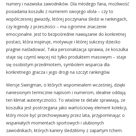
numery i nazwiska zawodników. Dla młodego fana, możliwość
posiadania koszulki z numerem swojego idola – czy to
współczesnej gwiazdy, której poczynania śledzi w rankingach,
czy legendy z przeszłości – ma ogromne znaczenie
emocjonalne. Jest to bezpośrednie nawiązanie do konkretnej
postaci, która inspiruje, motywuje i której sukcesy dziecko
pragnie naśladować. Taka personalizacja sprawia, że koszulka
staje się czymś więcej niż tylko produktem masowym – staje
się osobistym przedmiotem, symbolem wsparcia dla
konkretnego gracza i jego drogi na szczyt rankingów.
Wersje Swingman, o których wspominałem wcześniej, dzięki
naniesionym termicznie napisom i numerom, idealnie oddają
ten klimat autentyczności. To właśnie te detale sprawiają, że
koszulka jest postrzegana jako wartościowy element kolekcji,
który może być przechowywany przez lata, przypominając o
wspaniałych momentach sportowych i ulubionych
zawodnikach, których kariery śledziliśmy z zapartym tchem.