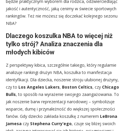
będzie praktycznym wyborem dla rodzica, odzwierciedlając
jakość i autentyczność, jaką cenimy w świecie sportowych
rankingów. Też nie możesz się doczekać kolejnego sezonu
NBA?
Dlaczego koszulka NBA to więcej niż
tylko strój? Analiza znaczenia dla
młodych kibiców
Z perspektywy kibica, szczególnie takiego, który regularnie
analizuje rankingi drużyn NBA, koszulka to manifestacja
identyfikacji. Dla dziecka, noszenie stroju ulubionej drużyny,
czy to
Los Angeles Lakers
,
Boston Celtics
, czy
Chicago
Bulls
, to sposób na wyrażenie swojego zaangażowania. To
jak noszenie barw reprezentacji narodowej – symbolizuje
wsparcie, dumę i przynależność do większej społeczności
fanów. Gdy dziecko zakłada koszulkę z numerem
LeBrona
Jamesa
czy
Stephena Curry’ego
, czuje się bliżej swoich
idoli, zaczyna interesować się ich historią, osiągnięciami i