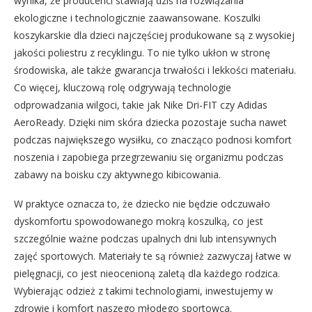
wynika, że producenci stawiają dziś na rozwiązania
ekologiczne i technologicznie zaawansowane. Koszulki
koszykarskie dla dzieci najczęściej produkowane są z wysokiej
jakości poliestru z recyklingu. To nie tylko ukłon w stronę
środowiska, ale także gwarancja trwałości i lekkości materiału.
Co więcej, kluczową rolę odgrywają technologie
odprowadzania wilgoci, takie jak Nike Dri-FIT czy Adidas
AeroReady. Dzięki nim skóra dziecka pozostaje sucha nawet
podczas największego wysiłku, co znacząco podnosi komfort
noszenia i zapobiega przegrzewaniu się organizmu podczas
zabawy na boisku czy aktywnego kibicowania.
W praktyce oznacza to, że dziecko nie będzie odczuwało
dyskomfortu spowodowanego mokrą koszulką, co jest
szczególnie ważne podczas upalnych dni lub intensywnych
zajęć sportowych. Materiały te są również zazwyczaj łatwe w
pielęgnacji, co jest nieocenioną zaletą dla każdego rodzica.
Wybierając odzież z takimi technologiami, inwestujemy w
zdrowie i komfort naszego młodego sportowca.