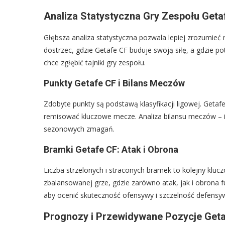
Analiza Statystyczna Gry Zespołu Geta
Głębsza analiza statystyczna pozwala lepiej zrozumieć 
dostrzec, gdzie Getafe CF buduje swoją siłę, a gdzie p
chce zgłębić tajniki gry zespołu.
Punkty Getafe CF i Bilans Meczów
Zdobyte punkty są podstawą klasyfikacji ligowej. Getaf
remisować kluczowe mecze. Analiza bilansu meczów – il
sezonowych zmagań.
Bramki Getafe CF: Atak i Obrona
Liczba strzelonych i straconych bramek to kolejny klu
zbalansowanej grze, gdzie zarówno atak, jak i obrona f
aby ocenić skuteczność ofensywy i szczelność defensyw
Prognozy i Przewidywane Pozycje Geta