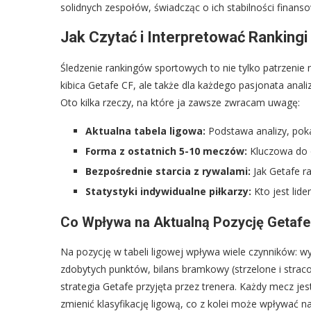
solidnych zespołów, świadcząc o ich stabilności finans
Jak Czytać i Interpretować Ranking
Śledzenie rankingów sportowych to nie tylko patrzenie n
kibica Getafe CF, ale także dla każdego pasjonata anal
Oto kilka rzeczy, na które ja zawsze zwracam uwagę:
Aktualna tabela ligowa:
Podstawa analizy, poka
Forma z ostatnich 5-10 meczów:
Kluczowa do o
Bezpośrednie starcia z rywalami:
Jak Getafe ra
Statystyki indywidualne piłkarzy:
Kto jest lide
Co Wpływa na Aktualną Pozycję Getafe 
Na pozycję w tabeli ligowej wpływa wiele czynników: wy
zdobytych punktów, bilans bramkowy (strzelone i straco
strategia Getafe przyjęta przez trenera. Każdy mecz je
zmienić klasyfikację ligową, co z kolei może wpływać n