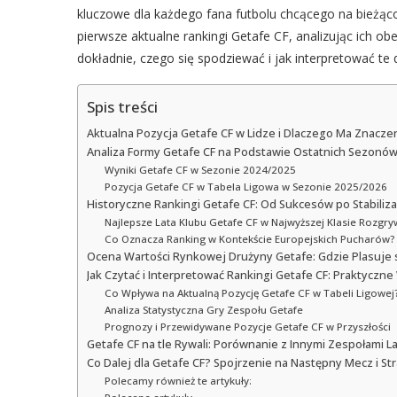
kluczowe dla każdego fana futbolu chcącego na bieżąco 
pierwsze aktualne rankingi Getafe CF, analizując ich obe
dokładnie, czego się spodziewać i jak interpretować te 
Spis treści
Aktualna Pozycja Getafe CF w Lidze i Dlaczego Ma Znacze
Analiza Formy Getafe CF na Podstawie Ostatnich Sezonó
Wyniki Getafe CF w Sezonie 2024/2025
Pozycja Getafe CF w Tabela Ligowa w Sezonie 2025/2026
Historyczne Rankingi Getafe CF: Od Sukcesów po Stabiliza
Najlepsze Lata Klubu Getafe CF w Najwyższej Klasie Rozgr
Co Oznacza Ranking w Kontekście Europejskich Pucharów?
Ocena Wartości Rynkowej Drużyny Getafe: Gdzie Plasuje s
Jak Czytać i Interpretować Rankingi Getafe CF: Praktyczn
Co Wpływa na Aktualną Pozycję Getafe CF w Tabeli Ligowej
Analiza Statystyczna Gry Zespołu Getafe
Prognozy i Przewidywane Pozycje Getafe CF w Przyszłości
Getafe CF na tle Rywali: Porównanie z Innymi Zespołami La
Co Dalej dla Getafe CF? Spojrzenie na Następny Mecz i St
Polecamy również te artykuły: