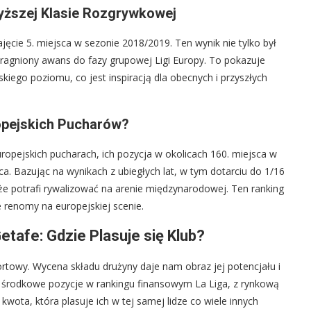
wyższej Klasie Rozgrywkowej
cie 5. miejsca w sezonie 2018/2019. Ten wynik nie tylko był
upragniony awans do fazy grupowej Ligi Europy. To pokazuje
kiego poziomu, co jest inspiracją dla obecnych i przyszłych
opejskich Pucharów?
opejskich pucharach, ich pozycja w okolicach 160. miejsca w
. Bazując na wynikach z ubiegłych lat, w tym dotarciu do 1/16
 że potrafi rywalizować na arenie międzynarodowej. Ten ranking
renomy na europejskiej scenie.
tafe: Gdzie Plasuje się Klub?
ortowy. Wycena składu drużyny daje nam obraz jej potencjału i
e, środkowe pozycje w rankingu finansowym La Liga, z rynkową
wota, która plasuje ich w tej samej lidze co wiele innych