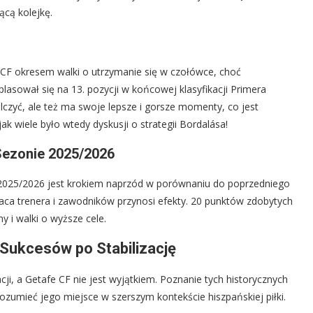
ącą kolejkę.
CF okresem walki o utrzymanie się w czołówce, choć
asował się na 13. pozycji w końcowej klasyfikacji Primera
alczyć, ale też ma swoje lepsze i gorsze momenty, co jest
k wiele było wtedy dyskusji o strategii Bordalása!
Sezonie 2025/2026
 2025/2026 jest krokiem naprzód w porównaniu do poprzedniego
praca trenera i zawodników przynosi efekty. 20 punktów zdobytych
y i walki o wyższe cele.
 Sukcesów po Stabilizację
ji, a Getafe CF nie jest wyjątkiem. Poznanie tych historycznych
rozumieć jego miejsce w szerszym kontekście hiszpańskiej piłki.