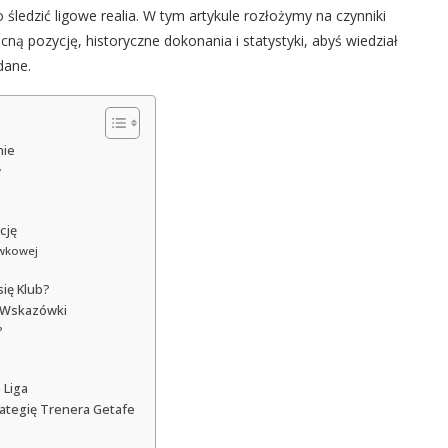
śledzić ligowe realia. W tym artykule rozłożymy na czynniki
cną pozycję, historyczne dokonania i statystyki, abyś wiedział
dane.
nie
w
cję
ywkowej
ię Klub?
e Wskazówki
?
 Liga
rategię Trenera Getafe