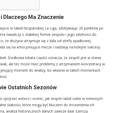
 i Dlaczego Ma Znaczenie
ejsce w tabeli hiszpańskiej La Liga, zdobywając 20 punktów po
óra świadczy o stabilnej formie zespołu i jego zdolności do
 to, że drużyna utrzymuje się z dala od strefy spadkowej,
ada się na emocjonujące mecze i nadzieję na kolejne sukcesy.
eli. Środkowa lokata często oznacza, że zespół jest w stanie
wali, ale też może mieć problemy z utrzymaniem koncentracji w
ascynujący moment do analizy, bo właśnie w takich momentach
łość.
wie Ostatnich Sezonów
 spojrzeć wstecz i ocenić, jak zespół radził sobie w minionych
jalne słabości, które mogą być kluczem do zrozumienia ich
a, analiza historycznych danych zawsze daje szerszą