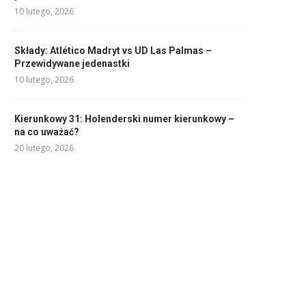
10 lutego, 2026
Składy: Atlético Madryt vs UD Las Palmas –
Przewidywane jedenastki
10 lutego, 2026
Kierunkowy 31: Holenderski numer kierunkowy –
na co uważać?
20 lutego, 2026