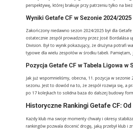
perspektywę, której brakuje przy patrzeniu tylko na bież
Wyniki Getafe CF w Sezonie 2024/2025
Zakończony niedawno sezon 2024/2025 był dla Getafe 
ostatecznie zespół prowadzony przez José Bordalása upl
Division. Był to wynik pokazujący, że drużyna potrafi w
typowe dla wielu zespołów w środku tabeli. Pamiętam, ja
Pozycja Getafe CF w Tabela Ligowa w 
Jak już wspomnieliśmy, obecna, 11. pozycja w sezonie
sezonu. Jest to dowód na to, że zespół rozwija się, a 
po 17 kolejkach to solidna baza do dalszej budowy form
Historyczne Rankingi Getafe CF: Od
Każdy klub ma swoje momenty chwały i okresy stabilizac
rankingów pozwala docenić drogę, jaką przebył klub i z