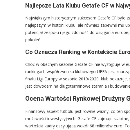
Najlepsze Lata Klubu Getafe CF w Naj
Największym historycznym sukcesem Getafe CF było zaję
najlepszym w historii klubu, ale również zapewnił mu 
potencjał zespołu i jego zdolność do osiągania europejs
pokoleń.
Co Oznacza Ranking w Kontekście Eur
Choć w obecnym sezonie Getafe CF nie występuje w eur
rankingach współczynnika klubowego UEFA jest znacząca
finału Ligi Europy w sezonie 2019/2020, klub pokazuje,
jest dowodem na długoterminowe starania i budowanie 
Ocena Wartości Rynkowej Drużyny Ge
Finansowy aspekt futbolu jest równie ważny, co ten sp
możliwości inwestycyjnych. Getafe CF zajmuje stabiln
wartością kadry oscylującą wokół 68 milionów euro. To k