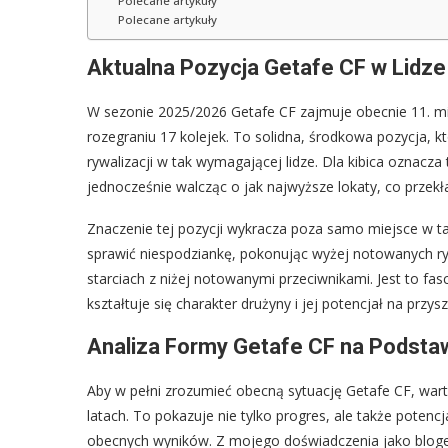
Polecane artykuły
Polecane artykuły
Aktualna Pozycja Getafe CF w Lidze
W sezonie 2025/2026 Getafe CF zajmuje obecnie 11. mi
rozegraniu 17 kolejek. To solidna, środkowa pozycja, kt
rywalizacji w tak wymagającej lidze. Dla kibica oznacza
jednocześnie walcząc o jak najwyższe lokaty, co przekł
Znaczenie tej pozycji wykracza poza samo miejsce w tab
sprawić niespodziankę, pokonując wyżej notowanych ry
starciach z niżej notowanymi przeciwnikami. Jest to f
kształtuje się charakter drużyny i jej potencjał na przysz
Analiza Formy Getafe CF na Podsta
Aby w pełni zrozumieć obecną sytuację Getafe CF, warto
latach. To pokazuje nie tylko progres, ale także potenc
obecnych wyników. Z mojego doświadczenia jako bloger