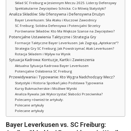
Skład SC Freiburg w Jesiennym Meczu 2025: Liderzy Defensywy
Spektakularne Zwycięstwo Schicka: Co Mówią Statystyki?
Analiza Składów: Siła Ofensywna i Defensywna Drużyn
Bayer Leverkusen: Siła Ataku i Kluczowi Zawodnicy
SC Freiburg: Solidna Defensywa i Potencjalni Strzelcy
Porównanie Składów: Kto Ma Większe Szanse na Zwycięstwo?
Potencjalne Ustawienia Taktyczne i Strategia Gry
Formacje Taktyczne Bayer Leverkusen: Jak Zagrają „Aptekarze”?
Strategia Gry SC Freiburg: Jak Powstrzymać Atak Leverkusen?
Rotacja Składem i Wpływ na Wynik
Sytuacja Kadrowa: Kontuzje, Kartki i Zawieszenia
Aktualna Sytuacja Kadrowa Bayer Leverkusen
Potencjalne Osłabienia SC Freiburg
Przewidywania i Typowanie: Kto Wygra Nadchodzący Mecz?
Statystyki i Historia Spotkań jako Podstawa Typowania
Kursy Bukmacherskie i Możliwe Wyniki
Analiza Rywala: Jak Wykorzystać Słabości Przeciwnika?
Polecamy również te artykuły:
Polecane artykuły
Polecane artykuły
Bayer Leverkusen vs. SC Freiburg: