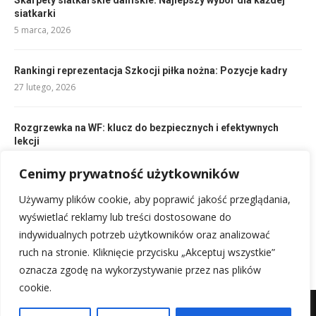
siatkarki
5 marca, 2026
Rankingi reprezentacja Szkocji piłka nożna: Pozycje kadry
27 lutego, 2026
Rozgrzewka na WF: klucz do bezpiecznych i efektywnych
lekcji
14 lutego, 2026
Cenimy prywatność użytkowników
Reprezentacja Polski w piłce nożnej kobiet: Sukcesy i
Używamy plików cookie, aby poprawić jakość przeglądania,
wyzwania
wyświetlać reklamy lub treści dostosowane do
26 lutego, 2026
indywidualnych potrzeb użytkowników oraz analizować
ruch na stronie. Kliknięcie przycisku „Akceptuj wszystkie”
oznacza zgodę na wykorzystywanie przez nas plików
cookie.
Mapa witryny
Kontakt z nami