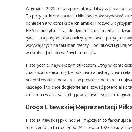
W grudniu 2025 roku reprezentacja Litwy w piłce nożn
To pozycja, która dla wielu kibiców może wydawać się o
odniesienia w kontekście ich ambicji i rozwoju dyscyplin
FIFA to nie tylko lista, ale dynamiczne narzędzie odzwie
rywali. Dla pasjonatów analizy sportowej, pozycja Litwy
wpływających na taki stan rzeczy – od jakości ligi kra
w eliminacjach do ważnych turniejów.
Historycznie, największym sukcesem Litwy w kontekście
znacząca różnica między obecnym a historycznym rekord
przed litewską federacją, aby powrócić do okresu najwię
każdego, kto chce dogłębnie analizować potencjał i przys
zmienna i wymaga ciągłej pracy, inwestycji i strategic
Droga Litewskiej Reprezentacji Piłk
Historia litewskiej piłki nożnej mężczyzn to fascynując
reprezentacja ta rozegrała 24 czerwca 1923 roku w Ko