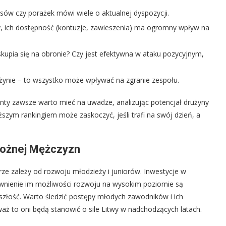
sów czy porażek mówi wiele o aktualnej dyspozycji.
y, ich dostępność (kontuzje, zawieszenia) ma ogromny wpływ na
skupia się na obronie? Czy jest efektywna w ataku pozycyjnym,
ynie – to wszystko może wpływać na zgranie zespołu.
enty zawsze warto mieć na uwadze, analizując potencjał drużyny
zym rankingiem może zaskoczyć, jeśli trafi na swój dzień, a
 Nożnej Mężczyzn
erze zależy od rozwoju młodzieży i juniorów. Inwestycje w
pewnienie im możliwości rozwoju na wysokim poziomie są
szłość. Warto śledzić postępy młodych zawodników i ich
waż to oni będą stanowić o sile Litwy w nadchodzących latach.