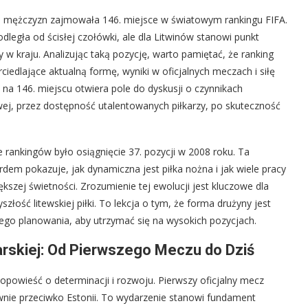
ej mężczyzn zajmowała 146. miejsce w światowym rankingu FIFA.
dległa od ścisłej czołówki, ale dla Litwinów stanowi punkt
y w kraju. Analizując taką pozycję, warto pamiętać, że ranking
rciedlające aktualną formę, wyniki w oficjalnych meczach i siłę
 na 146. miejscu otwiera pole do dyskusji o czynnikach
jowej, przez dostępność utalentowanych piłkarzy, po skuteczność
 rankingów było osiągnięcie 37. pozycji w 2008 roku. Ta
em pokazuje, jak dynamiczna jest piłka nożna i jak wiele pracy
kszej świetności. Zrozumienie tej ewolucji jest kluczowe dla
złość litewskiej piłki. To lekcja o tym, że forma drużyny jest
znego planowania, aby utrzymać się na wysokich pozycjach.
arskiej: Od Pierwszego Meczu do Dziś
a opowieść o determinacji i rozwoju. Pierwszy oficjalny mecz
wnie przeciwko Estonii. To wydarzenie stanowi fundament