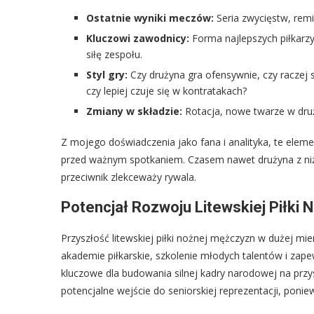
Ostatnie wyniki meczów:
Seria zwycięstw, remi
Kluczowi zawodnicy:
Forma najlepszych piłkarz
siłę zespołu.
Styl gry:
Czy drużyna gra ofensywnie, czy raczej 
czy lepiej czuje się w kontratakach?
Zmiany w składzie:
Rotacja, nowe twarze w druż
Z mojego doświadczenia jako fana i analityka, te elem
przed ważnym spotkaniem. Czasem nawet drużyna z niżs
przeciwnik zlekceważy rywala.
Potencjał Rozwoju Litewskiej Piłki
Przyszłość litewskiej piłki nożnej mężczyzn w dużej mi
akademie piłkarskie, szkolenie młodych talentów i za
kluczowe dla budowania silnej kadry narodowej na przy
potencjalne wejście do seniorskiej reprezentacji, ponie