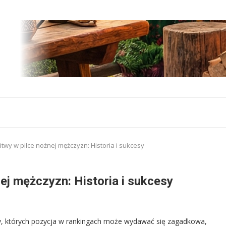
twy w piłce nożnej mężczyzn: Historia i sukcesy
ej mężczyzn: Historia i sukcesy
yny, których pozycja w rankingach może wydawać się zagadkowa,