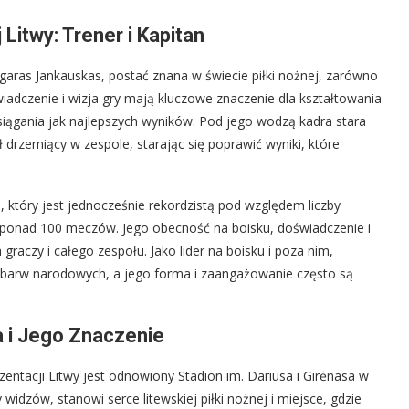
itwy: Trener i Kapitan
garas Jankauskas, postać znana w świecie piłki nożnej, zarówno
wiadczenie i wizja gry mają kluczowe znaczenie dla kształtowania
siągania jak najlepszych wyników. Pod jego wodzą kadra stara
 drzemiący w zespole, starając się poprawić wyniki, które
 który jest jednocześnie rekordzistą pod względem liczby
 ponad 100 meczów. Jego obecność na boisku, doświadczenie i
raczy i całego zespołu. Jako lider na boisku i poza nim,
o barw narodowych, a jego forma i zaangażowanie często są
 i Jego Znaczenie
tacji Litwy jest odnowiony Stadion im. Dariusa i Girėnasa w
idzów, stanowi serce litewskiej piłki nożnej i miejsce, gdzie