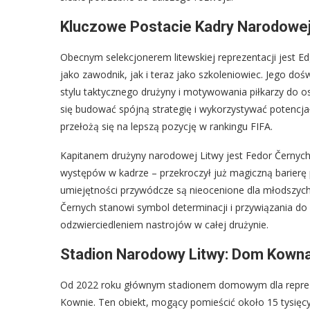
Kluczowe Postacie Kadry Narodowej L
Obecnym selekcjonerem litewskiej reprezentacji jest Ed
jako zawodnik, jak i teraz jako szkoleniowiec. Jego doś
stylu taktycznego drużyny i motywowania piłkarzy do o
się budować spójną strategię i wykorzystywać potencjał
przełożą się na lepszą pozycję w rankingu FIFA.
Kapitanem drużyny narodowej Litwy jest Fedor Černych,
występów w kadrze – przekroczył już magiczną barierę
umiejętności przywódcze są nieocenione dla młodszych g
Černych stanowi symbol determinacji i przywiązania d
odzwierciedleniem nastrojów w całej drużynie.
Stadion Narodowy Litwy: Dom Kowna
Od 2022 roku głównym stadionem domowym dla reprezen
Kownie. Ten obiekt, mogący pomieścić około 15 tysięcy w