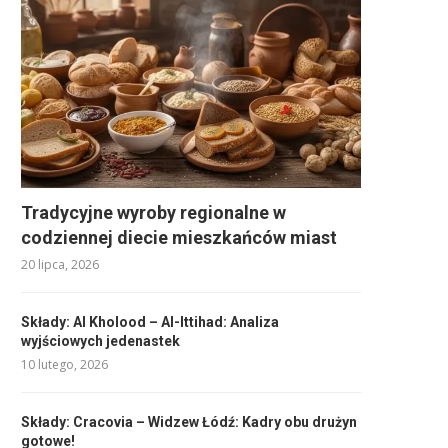
Tradycyjne wyroby regionalne w
codziennej diecie mieszkańców miast
20 lipca, 2026
Składy: Al Kholood – Al-Ittihad: Analiza
wyjściowych jedenastek
10 lutego, 2026
Składy: Cracovia – Widzew Łódź: Kadry obu drużyn
gotowe!