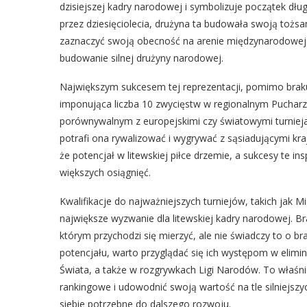
dzisiejszej kadry narodowej i symbolizuje początek dłu
przez dziesięciolecia, drużyna ta budowała swoją tożsam
zaznaczyć swoją obecność na arenie międzynarodowej. A
budowanie silnej drużyny narodowej.
Największym sukcesem tej reprezentacji, pomimo braku k
imponująca liczba 10 zwycięstw w regionalnym Pucharz
porównywalnym z europejskimi czy światowymi turniejam
potrafi ona rywalizować i wygrywać z sąsiadującymi kraj
że potencjał w litewskiej piłce drzemie, a sukcesy te ins
większych osiągnięć.
Kwalifikacje do najważniejszych turniejów, takich jak 
największe wyzwanie dla litewskiej kadry narodowej. Br
którym przychodzi się mierzyć, ale nie świadczy to o br
potencjału, warto przyglądać się ich występom w elimi
Świata, a także w rozgrywkach Ligi Narodów. To właś
rankingowe i udowodnić swoją wartość na tle silniejs
siebie potrzebne do dalszego rozwoju.