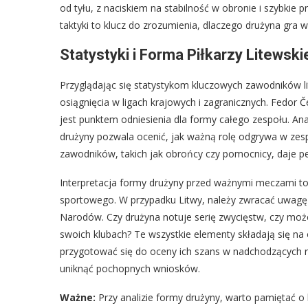
od tyłu, z naciskiem na stabilność w obronie i szybkie p
taktyki to klucz do zrozumienia, dlaczego drużyna gra w
Statystyki i Forma Piłkarzy Litewski
Przyglądając się statystykom kluczowych zawodników li
osiągnięcia w ligach krajowych i zagranicznych. Fedor 
jest punktem odniesienia dla formy całego zespołu. An
drużyny pozwala ocenić, jak ważną rolę odgrywa w zesp
zawodników, takich jak obrońcy czy pomocnicy, daje pełn
Interpretacja formy drużyny przed ważnymi meczami to
sportowego. W przypadku Litwy, należy zwracać uwagę n
Narodów. Czy drużyna notuje serię zwycięstw, czy może
swoich klubach? Te wszystkie elementy składają się na 
przygotować się do oceny ich szans w nadchodzących ry
uniknąć pochopnych wniosków.
Ważne:
Przy analizie formy drużyny, warto pamiętać o 