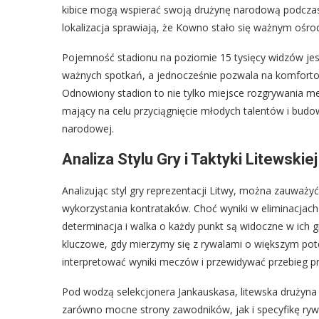
kibice mogą wspierać swoją drużynę narodową podcza
lokalizacja sprawiają, że Kowno stało się ważnym ośrod
Pojemność stadionu na poziomie 15 tysięcy widzów jes
ważnych spotkań, a jednocześnie pozwala na komfortow
Odnowiony stadion to nie tylko miejsce rozgrywania mecz
mający na celu przyciągnięcie młodych talentów i budow
narodowej.
Analiza Stylu Gry i Taktyki Litewskie
Analizując styl gry reprezentacji Litwy, można zauważyć
wykorzystania kontrataków. Choć wyniki w eliminacjach 
determinacja i walka o każdy punkt są widoczne w ich grz
kluczowe, gdy mierzymy się z rywalami o większym poten
interpretować wyniki meczów i przewidywać przebieg pr
Pod wodzą selekcjonera Jankauskasa, litewska drużyna
zarówno mocne strony zawodników, jak i specyfikę ryw