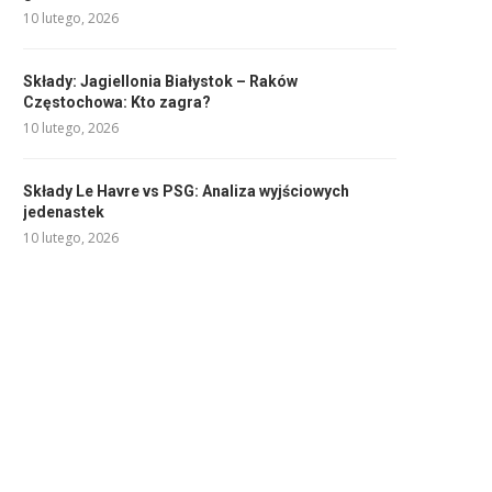
10 lutego, 2026
Składy: Jagiellonia Białystok – Raków
Częstochowa: Kto zagra?
10 lutego, 2026
Składy Le Havre vs PSG: Analiza wyjściowych
jedenastek
10 lutego, 2026