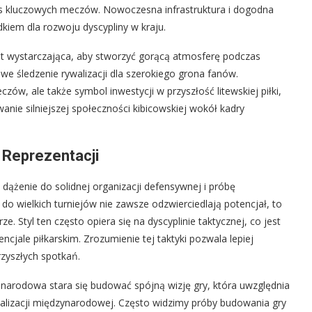
s kluczowych meczów. Nowoczesna infrastruktura i dogodna
kiem dla rozwoju dyscypliny w kraju.
t wystarczająca, aby stworzyć gorącą atmosferę podczas
e śledzenie rywalizacji dla szerokiego grona fanów.
ów, ale także symbol inwestycji w przyszłość litewskiej piłki,
anie silniejszej społeczności kibicowskiej wokół kadry
j Reprezentacji
 dążenie do solidnej organizacji defensywnej i próbę
do wielkich turniejów nie zawsze odzwierciedlają potencjał, to
e. Styl ten często opiera się na dyscyplinie taktycznej, co jest
cjale piłkarskim. Zrozumienie tej taktyki pozwala lepiej
zyszłych spotkań.
 narodowa stara się budować spójną wizję gry, która uwzględnia
alizacji międzynarodowej. Często widzimy próby budowania gry