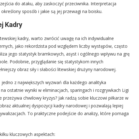
rzejścia do ataku, aby zaskoczyć przeciwnika. Interpretacja
 określony sposób i jakie są jej przewagi na boisku.
ej Kadry
tewskiej kadry, warto zwrócić uwagę na ich indywidualne
Černych, jako rekordzista pod względem liczby występów, często
aliza jego statystyk bramkowych, asyst i ogólnego wpływu na grę
ole. Podobnie, przyglądanie się statystykom innych
iejszy obraz siły i słabości litewskiej drużyny narodowej.
 jedno z największych wyzwań dla każdego analityka
a ostatnie wyniki w eliminacjach, sparingach i rozgrywkach Ligi
 przeżywa chwilowy kryzys? Jak radzą sobie kluczowi piłkarze w
obraz aktualnej dyspozycji kadry narodowej i pozwalają lepiej
walizacjach. To praktyczne podejście do analizy, które pomaga
kilku kluczowych aspektach: