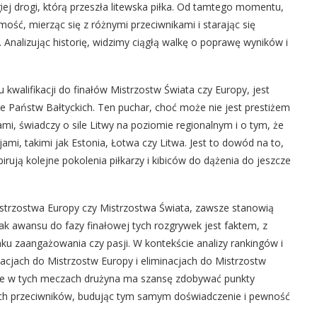
giej drogi, którą przeszła litewska piłka. Od tamtego momentu,
ość, mierząc się z różnymi przeciwnikami i starając się
nalizując historię, widzimy ciągłą walkę o poprawę wyników i
walifikacji do finałów Mistrzostw Świata czy Europy, jest
e Państw Bałtyckich. Ten puchar, choć może nie jest prestiżem
i, świadczy o sile Litwy na poziomie regionalnym i o tym, że
ami, takimi jak Estonia, Łotwa czy Litwa. Jest to dowód na to,
pirują kolejne pokolenia piłkarzy i kibiców do dążenia do jeszcze
Mistrzostwa Europy czy Mistrzostwa Świata, zawsze stanowią
ak awansu do fazy finałowej tych rozgrywek jest faktem, z
aku zaangażowania czy pasji. W kontekście analizy rankingów i
nacjach do Mistrzostw Europy i eliminacjach do Mistrzostw
nie w tych meczach drużyna ma szansę zdobywać punkty
zych przeciwników, budując tym samym doświadczenie i pewność