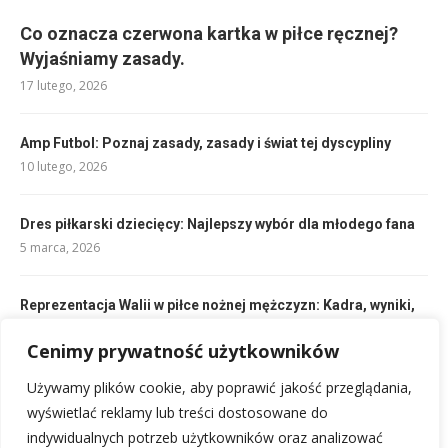
Co oznacza czerwona kartka w piłce ręcznej?
Wyjaśniamy zasady.
17 lutego, 2026
Amp Futbol: Poznaj zasady, zasady i świat tej dyscypliny
10 lutego, 2026
Dres piłkarski dziecięcy: Najlepszy wybór dla młodego fana
5 marca, 2026
Reprezentacja Walii w piłce nożnej mężczyzn: Kadra, wyniki,
historia
22 lutego, 2026
Cenimy prywatność użytkowników
Używamy plików cookie, aby poprawić jakość przeglądania,
Składy SC Heerenveen kontra Ajax Amsterdam: Kto zagra?
wyświetlać reklamy lub treści dostosowane do
10 lutego, 2026
indywidualnych potrzeb użytkowników oraz analizować