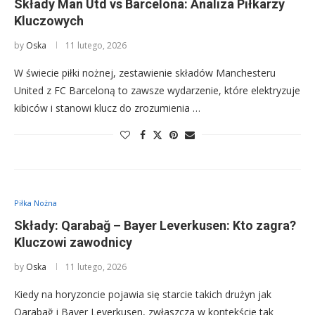
Składy Man Utd vs Barcelona: Analiza Piłkarzy
Kluczowych
by
Oska
11 lutego, 2026
W świecie piłki nożnej, zestawienie składów Manchesteru
United z FC Barceloną to zawsze wydarzenie, które elektryzuje
kibiców i stanowi klucz do zrozumienia …
Piłka Nożna
Składy: Qarabağ – Bayer Leverkusen: Kto zagra?
Kluczowi zawodnicy
by
Oska
11 lutego, 2026
Kiedy na horyzoncie pojawia się starcie takich drużyn jak
Qarabağ i Bayer Leverkusen, zwłaszcza w kontekście tak