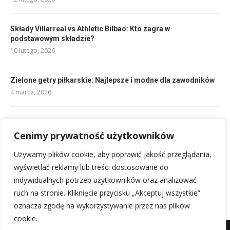
Składy Villarreal vs Athletic Bilbao: Kto zagra w
podstawowym składzie?
10 lutego, 2026
Zielone getry piłkarskie: Najlepsze i modne dla zawodników
4 marca, 2026
Reprezentacja Włoch siatkówka: Sukcesy, historia i gwiazdy
17 lutego, 2026
Cenimy prywatność użytkowników
Używamy plików cookie, aby poprawić jakość przeglądania,
Rankingi Osasuna: Aktualna pozycja w tabeli i wyniki
wyświetlać reklamy lub treści dostosowane do
10 lutego, 2026
indywidualnych potrzeb użytkowników oraz analizować
ruch na stronie. Kliknięcie przycisku „Akceptuj wszystkie”
oznacza zgodę na wykorzystywanie przez nas plików
cookie.