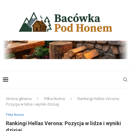
Strona główna
Piłka Nożna
Rankingi Hellas Verona:
Pozycja w lidze i wyniki dzisiaj
Piłka Nożna
Rankingi Hellas Verona: Pozycja w lidze i wyniki
dzisiaj